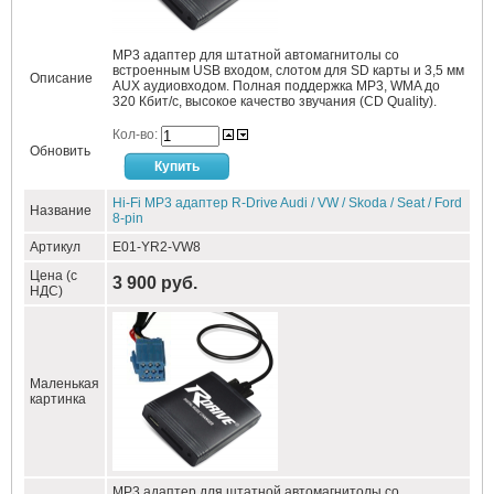
MP3 адаптер для штатной автомагнитолы со
встроенным USB входом, слотом для SD карты и 3,5 мм
Описание
AUX аудиовходом. Полная поддержка MP3, WMA до
320 Кбит/c, высокое качество звучания (CD Quality).
Кол-во:
Обновить
Hi-Fi MP3 адаптер R-Drive Audi / VW / Skoda / Seat / Ford
Название
8-pin
Артикул
E01-YR2-VW8
Цена (с
3 900 руб.
НДС)
Маленькая
картинка
MP3 адаптер для штатной автомагнитолы со