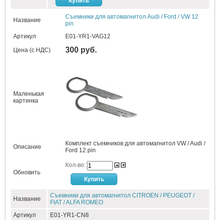
Съемники для автомагнитол Audi / Ford / VW 12
Название
pin
Артикул
E01-YR1-VAG12
300 руб.
Цена (с НДС)
Маленькая
картинка
Комплект съемников для автомагнитол VW / Audi /
Описание
Ford 12 pin
Кол-во:
Обновить
Съемники для автомагнитол CITROEN / PEUGEOT /
Название
FIAT / ALFA ROMEO
Артикул
E01-YR1-CN8