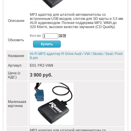
MP3 адаптер для штатной автомагнитолы со
встроенным USB входом, слотом для SD карты и 3,5 мм
Описание
AUX аудиовходом. Полная поддержка MP3, WMA до
320 Кбит/c, высокое качество звучания (CD Quality).
Кол-во:
Обновить
Hi-Fi MP3 адаптер R-Drive Audi / VW / Skoda / Seat / Ford
Название
8-pin
Артикул
E01-YR2-VW8
Цена (с
3 900 руб.
НДС)
Маленькая
картинка
MP3 адаптер для штатной автомагнитолы со