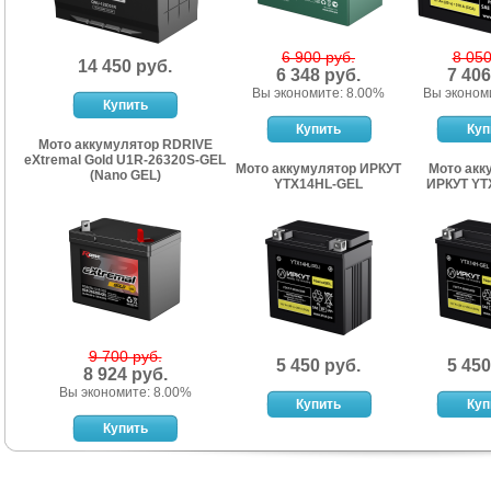
6 900 руб.
8 050
14 450 руб.
6 348 руб.
7 406
Вы экономите: 8.00%
Вы эконом
Мото аккумулятор RDRIVE
eXtremal Gold U1R-26320S-GEL
Мото аккумулятор ИРКУТ
Мото акк
(Nano GEL)
YTX14HL-GEL
ИРКУТ YT
9 700 руб.
5 450 руб.
5 450
8 924 руб.
Вы экономите: 8.00%