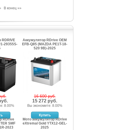
»
В конец »»
р RDRIVE
Аккумулятор RDrive OEM
U1-29355S-
EFB-Q85 (MAZDA PE1T-18-
5
520 9B)-2025
руб.
16 600 руб.
руб.
15 272 руб.
е: 8.00%
Вы экономите: 8.00%
р RDrive
Мото аккумулятор RDrive
NTER SMF
eXtremal Gold YTX12-GEL-
1R-2023
2025