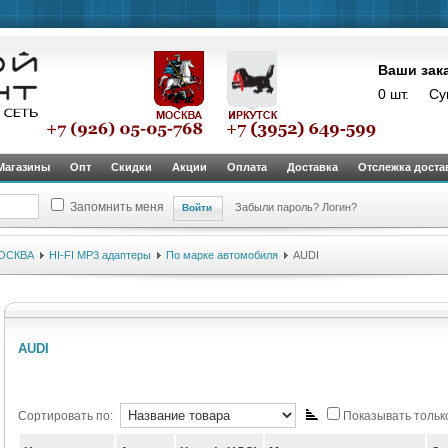
Ваши зак
0 шт.
Су
Магазины
Опт
Скидки
Акции
Оплата
Доставка
Отслежка доста
Запомнить меня
Забыли пароль?
Логин?
ОСКВА
HI-FI MP3 адаптеры
По марке автомобиля
AUDI
AUDI
Сортировать по:
Показывать только