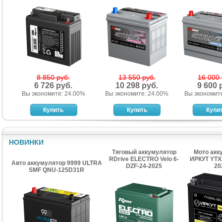
8 850 руб.
13 550 руб.
16 000 
6 726 руб.
10 298 руб.
9 600 
Вы экономите: 24.00%
Вы экономите: 24.00%
Вы экономит
НОВИНКИ
Тяговый аккумулятор
Мото акк
RDrive ELECTRO Velo 6-
ИРКУТ YTX
Авто аккумулятор 9999 ULTRA
DZF-24-2025
20
SMF QNU-125D31R