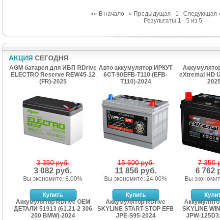
«« В начало
« Предыдущая
1
Следующая 
Результаты 1 - 5 из 5
АКЦИЯ
СЕГОДНЯ
AGM батарея для ИБП RDrive
Авто аккумулятор ИРКУТ
Аккумулято
ELECTRO Reserve REW45-12
6CT-90EFB-T110 (EFB-
eXtremal HD 
(FR)-2025
T110)-2024
202
3 350 руб.
15 600 руб.
7 350 
3 082 руб.
11 856 руб.
6 762 
Вы экономите: 8.00%
Вы экономите: 24.00%
Вы экономит
Аккумулятор RDrive OEM
Аккумулятор RDrive
Аккумулято
ДЕТАЛИ 51913 (61.21-2 306
SKYLINE START-STOP EFB
SKYLINE WI
200 BMW)-2024
JPE-S95-2024
JPW-125D3