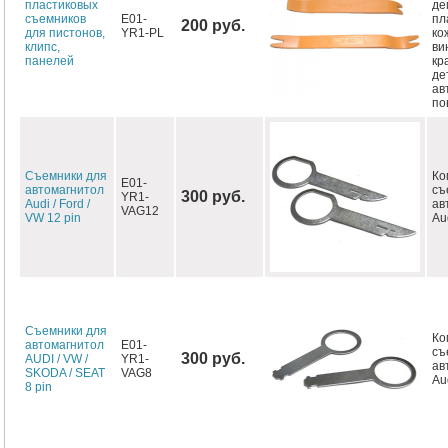
пластиковых
де
съемников
E01-
пл
200 руб.
для пистонов,
YR1-PL
ко
клипс,
ви
панелей
кр
де
ав
по
Съемники для
Ко
E01-
автомагнитол
съ
300 руб.
YR1-
Audi / Ford /
ав
VAG12
VW 12 pin
Aud
Съемники для
Ко
автомагнитол
E01-
съ
300 руб.
AUDI / VW /
YR1-
ав
SKODA / SEAT
VAG8
Au
8 pin