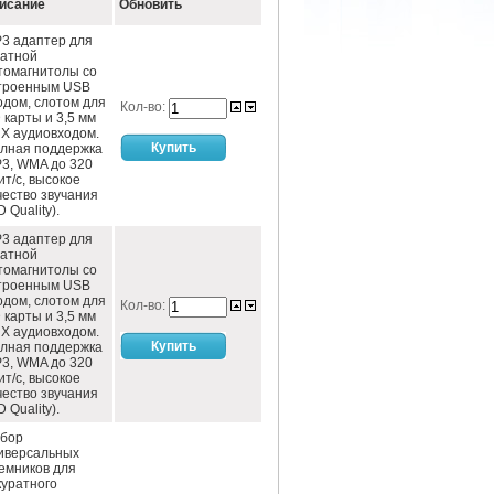
исание
Обновить
3 адаптер для
атной
томагнитолы со
троенным USB
одом, слотом для
Кол-во:
 карты и 3,5 мм
X аудиовходом.
лная поддержка
3, WMA до 320
ит/c, высокое
чество звучания
D Quality).
3 адаптер для
атной
томагнитолы со
троенным USB
одом, слотом для
Кол-во:
 карты и 3,5 мм
X аудиовходом.
лная поддержка
3, WMA до 320
ит/c, высокое
чество звучания
D Quality).
бор
иверсальных
емников для
куратного