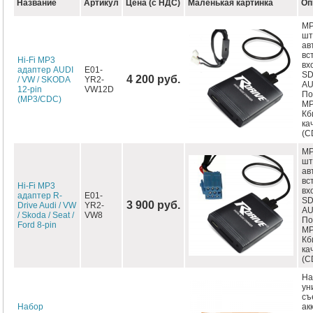
Название
Артикул
Цена (с НДС)
Маленькая картинка
Оп
MP
шт
ав
вс
Hi-Fi MP3
вх
адаптер AUDI
E01-
SD
4 200 руб.
/ VW / SKODA
YR2-
AU
12-pin
VW12D
По
(MP3/CDC)
MP
Кб
ка
(C
MP
шт
ав
вс
Hi-Fi MP3
вх
адаптер R-
E01-
SD
3 900 руб.
Drive Audi / VW
YR2-
AU
/ Skoda / Seat /
VW8
По
Ford 8-pin
MP
Кб
ка
(C
На
ун
съ
Набор
ак