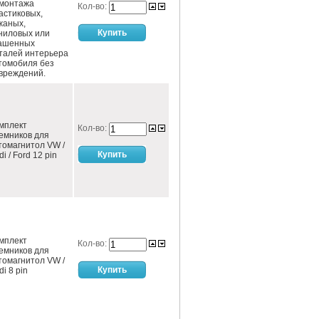
монтажа
Кол-во:
астиковых,
жаных,
ниловых или
ашенных
талей интерьера
томобиля без
вреждений.
мплект
Кол-во:
емников для
томагнитол VW /
i / Ford 12 pin
мплект
Кол-во:
емников для
томагнитол VW /
di 8 pin