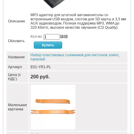
MP3 адаптер для штатной автомагнитолы со
встроенным USB входом, слотом для SD карты и 3,5 мм
Описание
AUX аудиовходом. Полная поддержка MP3, WMA до
320 Кбит/c, высокое качество звучания (CD Quality).
Кол-во:
Обновить
Набор пластиковых съемников для пистонов, клипс,
Название
панелей
Артикул
E01-YR1-PL
Цена (с
200 руб.
НДС)
Маленькая
картинка