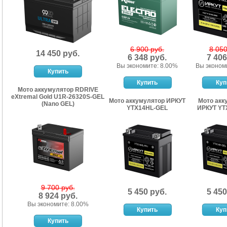
6 900 руб.
8 050
14 450 руб.
6 348 руб.
7 406
Вы экономите: 8.00%
Вы эконом
Мото аккумулятор RDRIVE
eXtremal Gold U1R-26320S-GEL
Мото аккумулятор ИРКУТ
Мото акк
(Nano GEL)
YTX14HL-GEL
ИРКУТ YT
9 700 руб.
5 450 руб.
5 450
8 924 руб.
Вы экономите: 8.00%