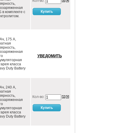
Кол-во:
лярность,
хозаряженная
Б в комплекте с
ектролитом.
Ач, 175 А,
ратная
лярность,
хозаряженная
то
кумуляторная
тарея класса
vy Duty Battery
Ач, 240 А,
ратная
лярность,
Кол-во:
хозаряженная
то
кумуляторная
тарея класса
vy Duty Battery