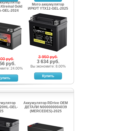
аккумулятор
Мото аккумулятор
eXtremal Gold
ИРКУТ YTX12-GEL-2025
-GEL-2024
3 950 руб.
100 руб.
3 634 руб.
56 руб.
Вы экономите: 8.00%
омите: 24.00%
умулятор
Аккумулятор RDrive OEM
20HL-GEL-
ДЕТАЛИ N000000004039
25
(MERCEDES)-2025