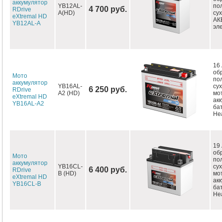
аккумулятор
YB12AL-
по
4 700 руб.
RDrive
A(HD)
су
eXtremal HD
АК
YB12AL-A
эл
16 
об
Мото
по
аккумулятор
YB16AL-
су
6 250 руб.
RDrive
A2 (HD)
мо
eXtremal HD
ак
YB16AL-A2
ба
Hea
19 
об
Мото
по
аккумулятор
YB16CL-
су
6 400 руб.
RDrive
B (HD)
мо
eXtremal HD
ак
YB16CL-B
ба
Hea