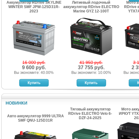
Аккумулятор RDrive SKYLINE
Литиевый лодочный
Мото 
WINTER SMF JPW-125D31R-
аккумулятор RDrive ELECTRO
RDrive 
2023
Marine GYZ 12-100T
YTX7A
16 000 руб.
41 950 руб.
3 
9 600 руб.
37 755 руб.
2 3
Вы экономите: 40.00%
Вы экономите: 10.00%
Вы экон
НОВИНКИ
Тяговый аккумулятор
Мото акк
RDrive ELECTRO Velo 6-
ИРКУТ YTX
Авто аккумулятор 9999 ULTRA
DZF-24-2025
20
SMF QNU-125D31R