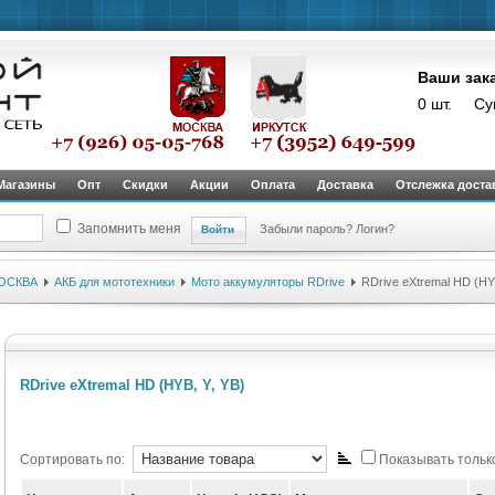
Ваши зак
0 шт.
Су
Магазины
Опт
Скидки
Акции
Оплата
Доставка
Отслежка доста
Запомнить меня
Забыли пароль?
Логин?
ОСКВА
АКБ для мототехники
Мото аккумуляторы RDrive
RDrive eXtremal HD (HYB
RDrive eXtremal HD (HYB, Y, YB)
Сортировать по:
Показывать только