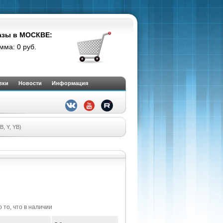
азы в МОСКВЕ:
мма: 0 руб.
вки
Новости
Информация
, Y, YB)
 то, что в наличии