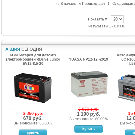
«« В начало
« Предыдущая
1
Следующая 
Показать #
Результаты 1 - 8 из 8
АКЦИЯ
СЕГОДНЯ
AGM батарея для детских
Авто акк
электромобилей RDrive Junior
YUASA NP12-12 -2019
6CT-10
EV12-8.5-20
L5
5 950 руб.
3 350 руб.
15 
1 190 руб.
670 руб.
12 
Вы экономите: 80.00%
Вы экономите: 80.00%
Вы экон