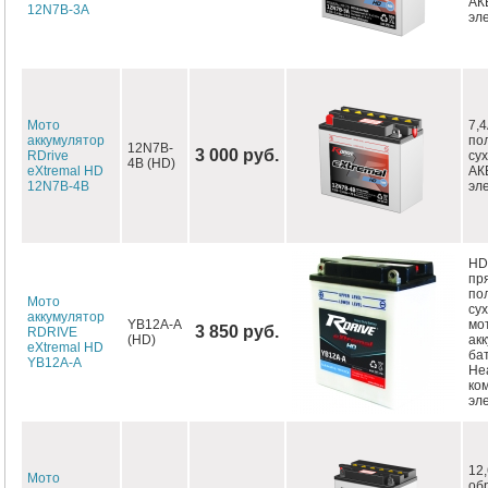
АК
12N7B-3A
эл
Мото
7,4
аккумулятор
по
12N7B-
3 000 руб.
RDrive
су
4B (HD)
eXtremal HD
АК
12N7B-4B
эл
HD,
пр
по
Мото
су
аккумулятор
YB12A-A
мо
3 850 руб.
RDRIVE
(HD)
ак
eXtremal HD
ба
YB12A-A
Hea
ко
эл
12,
Мото
об