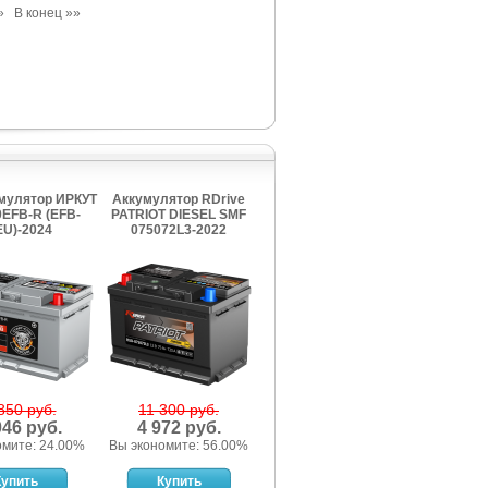
»
В конец »»
умулятор ИРКУТ
Аккумулятор RDrive
0EFB-R (EFB-
PATRIOT DIESEL SMF
EU)-2024
075072L3-2022
850 руб.
11 300 руб.
046 руб.
4 972 руб.
омите: 24.00%
Вы экономите: 56.00%