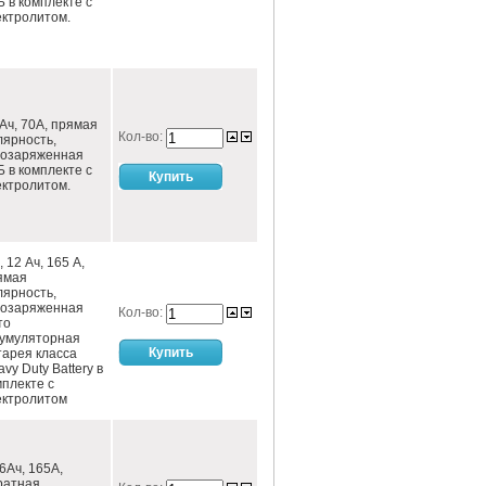
Б в комплекте с
ектролитом.
Ач, 70А, прямая
Кол-во:
лярность,
хозаряженная
Б в комплекте с
ектролитом.
 12 Ач, 165 А,
ямая
лярность,
хозаряженная
Кол-во:
то
кумуляторная
тарея класса
vy Duty Battery в
мплекте с
ектролитом
6Ач, 165А,
ратная