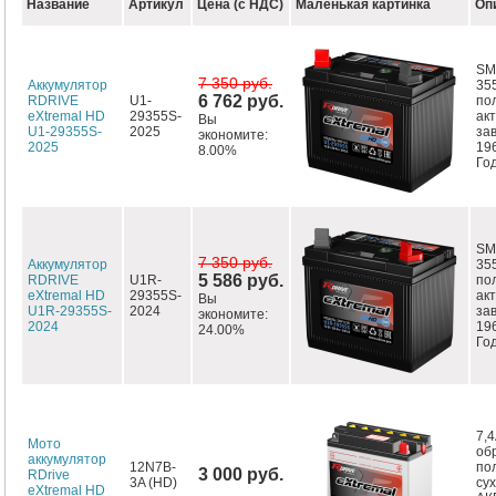
Название
Артикул
Цена (с НДС)
Маленькая картинка
Оп
SMF
7 350 руб.
Аккумулятор
35
6 762 руб.
RDRIVE
U1-
по
eXtremal HD
29355S-
ак
Вы
U1-29355S-
2025
за
экономите:
2025
19
8.00%
Год
SMF
7 350 руб.
Аккумулятор
35
5 586 руб.
RDRIVE
U1R-
по
eXtremal HD
29355S-
ак
Вы
U1R-29355S-
2024
за
экономите:
2024
19
24.00%
Год
7,4
Мото
об
аккумулятор
12N7B-
по
3 000 руб.
RDrive
3A (HD)
су
eXtremal HD