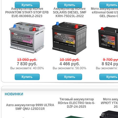
Аккумулятор RDrive
Аккумулятор RDrive
Мото аккумулят
PHANTOM START-STOP EFB
SOLARIS DIESEL SMF
eXtremal Gold U
EUE-063060L2-2023
KRH-75D23L-2022
GEL (Nano 
13 050 руб.
10 150 руб.
9 700 ру
7 830 руб.
4 466 руб.
8 924 ру
Вы экономите: 40.00%
Вы экономите: 56.00%
Вы экономите:
НОВИНКИ
Тяговый аккумулятор
Мото акк
RDrive ELECTRO Velo 6-
ИРКУТ YTX
Авто аккумулятор 9999 ULTRA
DZF-24-2025
20
SMF QNU-125D31R