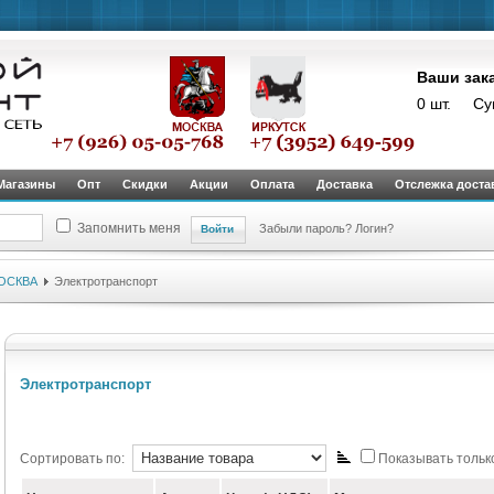
Ваши зак
0 шт.
Су
Магазины
Опт
Скидки
Акции
Оплата
Доставка
Отслежка доста
Запомнить меня
Забыли пароль?
Логин?
ОСКВА
Электротранспорт
Электротранспорт
Сортировать по:
Показывать только