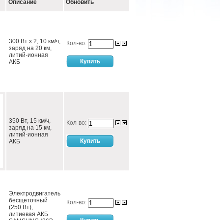
Описание
Обновить
300 Вт х 2, 10 км/ч,
Кол-во:
заряд на 20 км,
литий-ионная
АКБ
350 Вт, 15 км/ч,
Кол-во:
заряд на 15 км,
литий-ионная
АКБ
Электродвигатель
бесщеточный
Кол-во:
(250 Вт),
литиевая АКБ