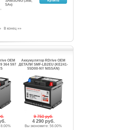
SAMSUNG (36В,
5Ач)
»
В конец »»
rive OEM
Аккумулятор RDrive OEM
9 364 597
ДЕТАЛИ SMF-LB2EU (KE241-
25
55D00-NY NISSAN)
б.
9 750 руб.
уб.
4 290 руб.
 8.00%
Вы экономите: 56.00%