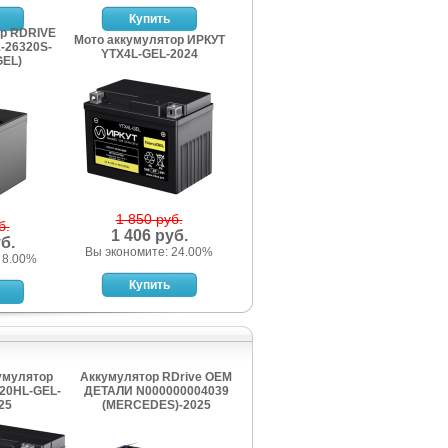
ор RDRIVE
Мото аккумулятор ИРКУТ
1-26320S-
YTX4L-GEL-2024
GEL)
1 850 руб.
б.
1 406 руб.
б.
Вы экономите: 24.00%
 8.00%
умулятор
Аккумулятор RDrive OEM
20HL-GEL-
ДЕТАЛИ N000000004039
25
(MERCEDES)-2025