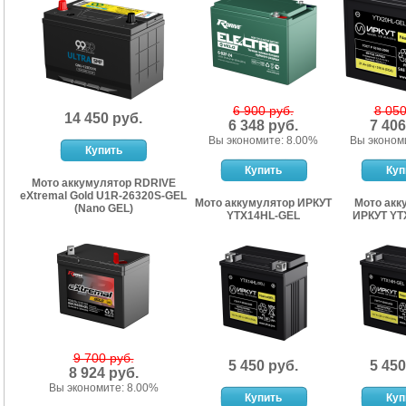
6 900 руб.
8 050
14 450 руб.
6 348 руб.
7 406
Вы экономите: 8.00%
Вы эконом
Мото аккумулятор RDRIVE
eXtremal Gold U1R-26320S-GEL
Мото аккумулятор ИРКУТ
Мото акк
(Nano GEL)
YTX14HL-GEL
ИРКУТ YT
9 700 руб.
5 450 руб.
5 450
8 924 руб.
Вы экономите: 8.00%