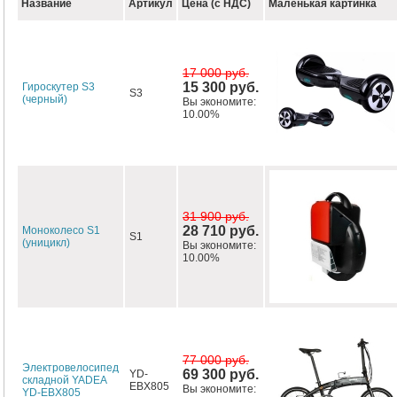
Название
Артикул
Цена (с НДС)
Маленькая картинка
17 000 руб.
15 300 руб.
Гироскутер S3
S3
(черный)
Вы экономите:
10.00%
31 900 руб.
28 710 руб.
Моноколесо S1
S1
(уницикл)
Вы экономите:
10.00%
77 000 руб.
Электровелосипед
69 300 руб.
YD-
складной YADEA
EBX805
Вы экономите:
YD-EBX805