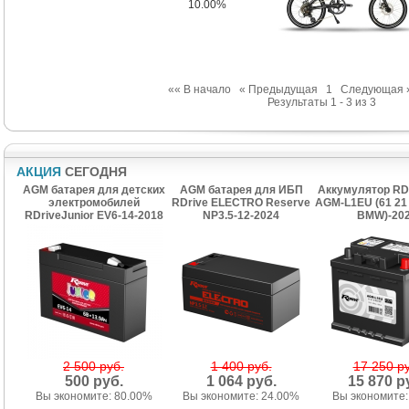
10.00%
«« В начало
« Предыдущая
1
Следующая 
Результаты 1 - 3 из 3
АКЦИЯ
СЕГОДНЯ
AGM батарея для детских
AGM батарея для ИБП
Аккумулятор RD
электромобилей
RDrive ELECTRO Reserve
AGM-L1EU (61 21 
RDriveJunior EV6-14-2018
NP3.5-12-2024
BMW)-20
2 500 руб.
1 400 руб.
17 250 ру
500 руб.
1 064 руб.
15 870 р
Вы экономите: 80.00%
Вы экономите: 24.00%
Вы экономите: