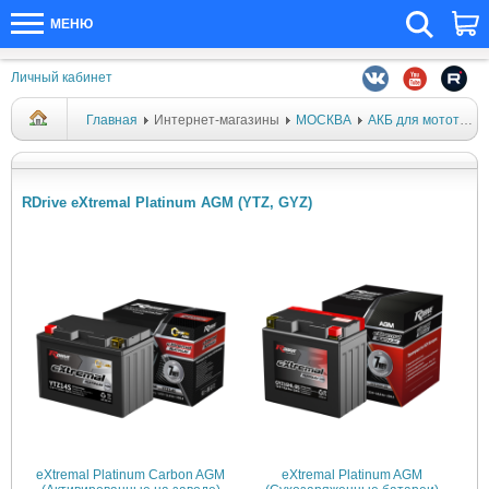
МЕНЮ
Личный кабинет
Главная
Интернет-магазины
МОСКВА
АКБ для мототехники
RDrive eXtremal Platinum AGM (YTZ, GYZ)
eXtremal Platinum Carbon AGM
eXtremal Platinum AGM