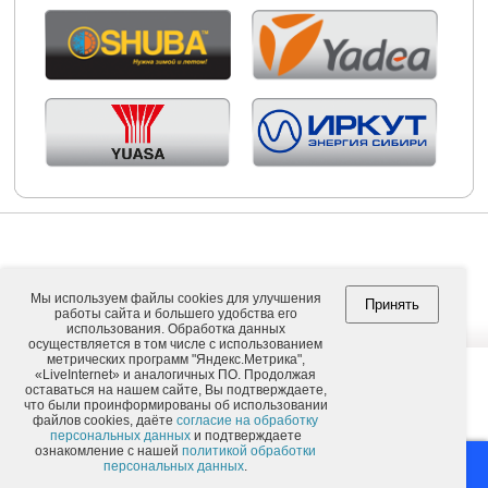
Мы используем файлы cookies для улучшения
Принять
работы сайта и большего удобства его
Copyright © 2026. ООО "ВНЕШПОСЫЛТОРГ".
использования. Обработка данных
осуществляется в том числе с использованием
метрических программ "Яндекс.Метрика",
«LiveInternet» и аналогичных ПО. Продолжая
оставаться на нашем сайте, Вы подтверждаете,
Обычная версия
что были проинформированы об использовании
файлов cookies, даёте
согласие на обработку
персональных данных
и подтверждаете
ознакомление с нашей
политикой обработки
Москва
Иркутск
персональных данных
.
+7 (926) 05-05-768
+7 (3952) 649-599