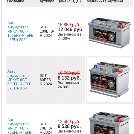
Название
Артикул
Цена (с НДС)
Маленькая картинка
Авто
15 850 руб.
аккумулятор
6CT-
12 046 руб.
ИРКУТ 6CT-
100EFB-
Вы экономите:
100EFB-R (EFB-
R-2024
24.00%
L5EU)-2024
Авто
10 700 руб.
аккумулятор
6CT-
8 132 руб.
ИРКУТ 6CT-
60EFB-
Вы экономите:
60EFB-R (EFB-
R-2024
24.00%
L2EU)-2024
Авто
12 550 руб.
аккумулятор
6CT-
9 538 руб.
ИРКУТ 6CT-
70EFB-
Вы экономите:
70EFB-R (EFB-
R-2024