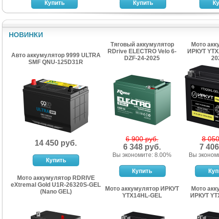
НОВИНКИ
Тяговый аккумулятор
Мото акк
RDrive ELECTRO Velo 6-
ИРКУТ YTX
Авто аккумулятор 9999 ULTRA
DZF-24-2025
20
SMF QNU-125D31R
6 900 руб.
8 050
14 450 руб.
6 348 руб.
7 406
Вы экономите: 8.00%
Вы эконом
Мото аккумулятор RDRIVE
eXtremal Gold U1R-26320S-GEL
Мото аккумулятор ИРКУТ
Мото акк
(Nano GEL)
YTX14HL-GEL
ИРКУТ YT