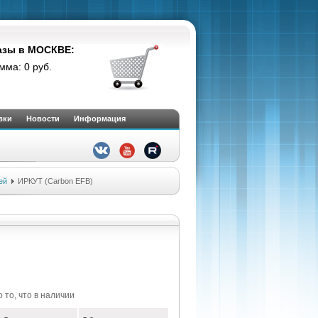
азы в МОСКВЕ:
мма: 0 руб.
вки
Новости
Информация
ей
ИРКУТ (Carbon EFB)
 то, что в наличии