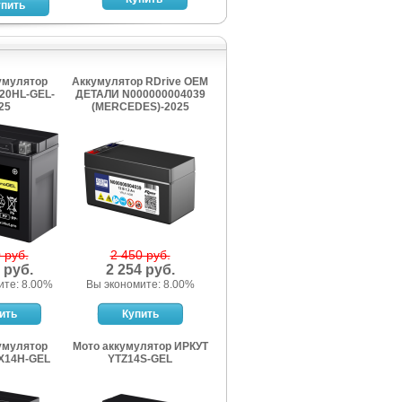
умулятор
Аккумулятор RDrive OEM
20HL-GEL-
ДЕТАЛИ N000000004039
25
(MERCEDES)-2025
 руб.
2 450 руб.
 руб.
2 254 руб.
ите: 8.00%
Вы экономите: 8.00%
умулятор
Мото аккумулятор ИРКУТ
X14H-GEL
YTZ14S-GEL