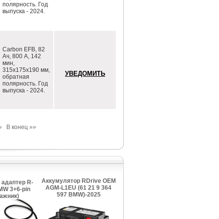
полярность. Год
выпуска - 2024.
Carbon EFB, 82
Ач, 800 А, 142
мин,
315х175х190 мм,
обратная
полярность. Год
выпуска - 2024.
»
В конец »»
Аккумулятор RDrive OEM
3 адаптер R-
AGM-L1EU (61 21 9 364
MW 3+6-pin
597 BMW)-2025
гажник)