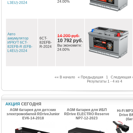
24.00%
L3EU)-2024
Авто
14 200 руб.
аккумулятор
6CT-
10 792 руб.
ИРКУТ 6CT-
82EFB-
Вы экономите:
82EFB-R (EFB-
R-2024
24.00%
L4EU)-2024
«« В начало
« Предыдущая
1
Следующая 
Результаты 1 - 4 из 4
АКЦИЯ
СЕГОДНЯ
AGM батарея для детских
AGM батарея для ИБП
Hi-Fi MP
электромобилей RDriveJunior
RDrive ELECTRO Reserve
Drive B
EV6-14-2018
NP7-12-2023
(ба