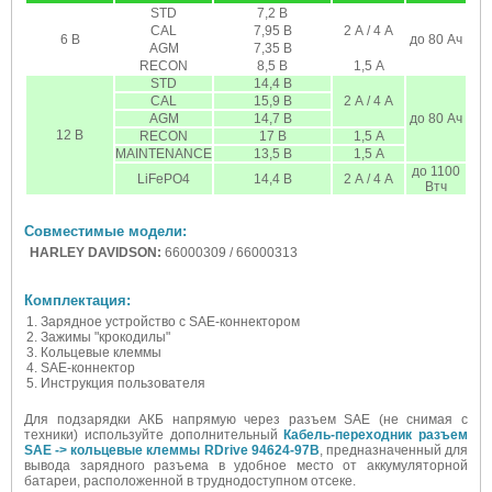
STD
7,2 В
CAL
7,95 В
2 А / 4 А
6 В
до 80 Ач
AGM
7,35 В
RECON
8,5 В
1,5 А
STD
14,4 В
CAL
15,9 В
2 А / 4 А
AGM
14,7 В
до 80 Ач
12 В
RECON
17 В
1,5 А
MAINTENANCE
13,5 В
1,5 А
до 1100
LiFePO4
14,4 В
2 А / 4 А
Втч
Совместимые модели:
HARLEY DAVIDSON:
66000309 / 66000313
Комплектация:
Зарядное устройство c SAE-коннектором
Зажимы "крокодилы"
Кольцевые клеммы
SAE-коннектор
Инструкция пользователя
Для подзарядки АКБ напрямую через разъем SAE (не снимая с
техники) используйте дополнительный
Кабель-переходник разъем
SAE -> кольцевые клеммы RDrive 94624-97B
, предназначенный для
вывода зарядного разъема в удобное место от аккумуляторной
батареи, расположенной в труднодоступном отсеке.