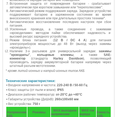
возможность зарядки батарей вне помещения.
Встроенная защита от повреждения батареи - срабатывает
автоматически при коротком замыкании или "переполюсовке".
Автоматический режим поддержания заряда. Зарядное устройство
поддерживает батарею в заряженном состоянии во время
внесезонного хранения или при длительных простоях техники*.
Автоматическое восстановление последних настроек при сбое
питания.
Усиленные провода, а также соединение с зажимами
«крокодилами» методом пайки обеспечивают надежность и
высокий ресурс зарядного устройства.
Режим блока питания (
12 В / DC 4 А
) для питания
электроприборов мощностью до 48 Вт (выход через зажимы
«крокодилы»).
Наличие 3-х разъемов для универсальной зарядки:
зажимы
"крокодилы"
,
кольцевые клеммы
, а также
SAE-
коннектор
(стандарта
Harley Davidson
), позволяющий
производить зарядку аккумуляторной батареи напрямую через
штатный разъем мототехники.
*
кроме литий-ионных и натрий-ионных типов АКБ
Технические характеристики:
• Входное напряжение и частота:
220-240 В / 50-60 Гц
• Класс защиты (от пыли и влаги):
IP65
• Диапазон рабочих температур:
от-20°С до +40°С
• Габариты устройства (ДхШхВ):
260х100х60 мм
• Вес устройства:
750 г
MAX выходное
MAX ток
Напряжение
Режимы
Емкость
напряжение
заряда
АКБ
АКБ