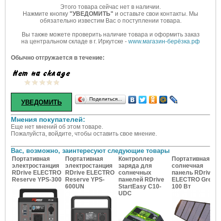
Этого товара сейчас нет в наличии.
Нажмите кнопку
"УВЕДОМИТЬ"
и оставьте свои контакты. Мы
обязательно известим Вас о поступлении товара.
Вы также можете проверить наличие товара и оформить заказ
на центральном складе в г. Иркутске -
www.магазин-берёзка.рф
Обычно отгружается в течение:
Поделиться…
Мнения покупателей:
Еще нет мнений об этом товаре.
Пожалуйста, войдите, чтобы оставить свое мнение.
Вас, возможно, заинтересуют следующие товары
Портативная
Портативная
Контроллер
Портативная
электростанция
электростанция
заряда для
солнечная
RDrive ELECTRO
RDrive ELECTRO
солнечных
панель RDrive
Reserve YPS-300
Reserve YPS-
панелей RDrive
ELECTRO Green
600UN
StartEasy C10-
100 Вт
UDC