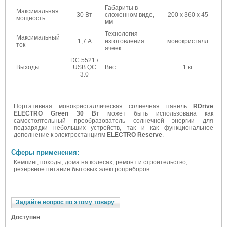
Габариты в
Максимальная
30 Вт
сложенном виде,
200 х 360 х 45
мощность
мм
Технология
Максимальный
1,7 А
изготовления
монокристалл
ток
ячеек
DC 5521 /
Выходы
USB QC
Вес
1 кг
3.0
Портативная монокристаллическая солнечная панель
RDrive
ELECTRO Green 30 Вт
может быть использована как
самостоятельный преобразователь солнечной энергии для
подзарядки небольших устройств, так и как функциональное
дополнение к электростанциям
ELECTRO Reserve
.
Сферы применения:
Кемпинг, походы, дома на колесах, ремонт и строительство,
резервное питание бытовых электроприборов.
Задайте вопрос по этому товару
Доступен