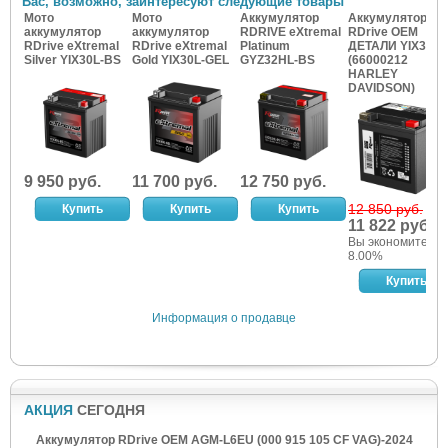
Вас, возможно, заинтересуют следующие товары
Мото
Мото
Аккумулятор
Аккумулятор
аккумулятор
аккумулятор
RDRIVE eXtremal
RDrive OEM
RDrive eXtremal
RDrive eXtremal
Platinum
ДЕТАЛИ YIX30L
Silver YIX30L-BS
Gold YIX30L-GEL
GYZ32HL-BS
(66000212
HARLEY
DAVIDSON)
9 950 руб.
11 700 руб.
12 750 руб.
12 850 руб.
11 822 руб.
Вы экономите:
8.00%
Информация о продавце
АКЦИЯ
СЕГОДНЯ
Аккумулятор RDrive OEM AGM-L6EU (000 915 105 CF VAG)-2024