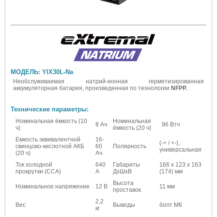
МОДЕЛЬ:
YIX30L-Na
Необслуживаемая натрий-ионная герметизированная
аккумуляторная батарея, произведенная по технологии
NFPP.
Технические параметры:
Номинальная ёмкость (10
Номинальная
8 Ач
96 Втч
ч)
ёмкость (20 ч)
Емкость эквивалентной
16-
(-+ / +-),
свинцово-кислотной АКБ
60
Полярность
универсальная
(20 ч)
Ач
Ток холодной
640
Габариты
166 х 123 х 163
прокрутки (CCA)
А
ДхШхВ
(174) мм
Высота
Номинальное напряжение
12 В
11 мм
проставок
2,2
Вес
Выводы
болт M6
кг