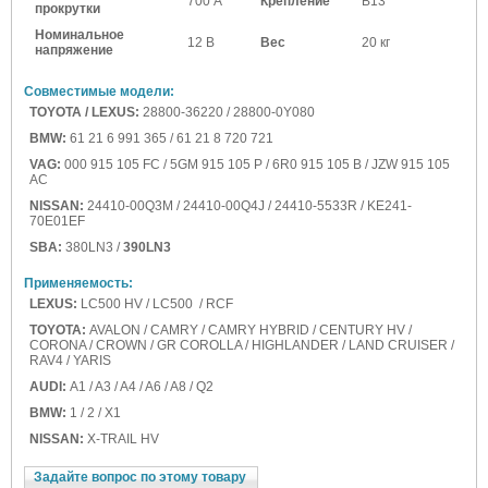
700 А
Крепление
B13
прокрутки
Номинальное
12 В
Вес
20 кг
напряжение
Совместимые модели:
TOYOTA / LEXUS:
28800-36220 / 28800-0Y080
BMW:
61 21 6 991 365 / 61 21 8 720 721
VAG:
000 915 105 FC / 5GM 915 105 P / 6R0 915 105 B / JZW 915 105
AC
NISSAN:
24410-00Q3M / 24410-00Q4J / 24410-5533R / KE241-
70E01EF
SBA:
380LN3 /
390LN3
Применяемость:
LEXUS:
LC500 HV / LC500 / RCF
TOYOTA:
AVALON / CAMRY / CAMRY HYBRID / CENTURY HV /
CORONA / CROWN / GR COROLLA / HIGHLANDER / LAND CRUISER /
RAV4 / YARIS
AUDI:
A1 / A3 / A4 / A6 / A8 / Q2
BMW:
1 / 2 / X1
NISSAN:
X-TRAIL HV
Задайте вопрос по этому товару