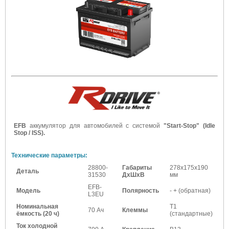
EFB
аккумулятор для автомобилей с системой
"Start-Stop" (Idle
Stop / ISS).
Технические параметры:
28800-
Габариты
278x175x190
Деталь
31530
ДхШхВ
мм
EFB-
Модель
Полярность
- + (обратная)
L3EU
Номинальная
Т1
70 Ач
Клеммы
ёмкость (20 ч)
(стандартные)
Ток холодной