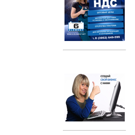
Автомобильные тестеры
Датчики давления шин (TPMS)
Индикаторные предохранители
Компрессоры
Наборы ключей
Преобразователи напряжения /
Инверторы
Радар-детекторы
Многофункциональные пуско-
зарядные устройства
Проекторы на лобовое стекло
(HUD)
Разветвители прикуривателя
Тросы буксировки
Автолампы
Светодиодные лампы
Галогеновые лампы с эффектом
ксенона
Ксенон
Свечи зажигания
Свечи зажигания DENSO