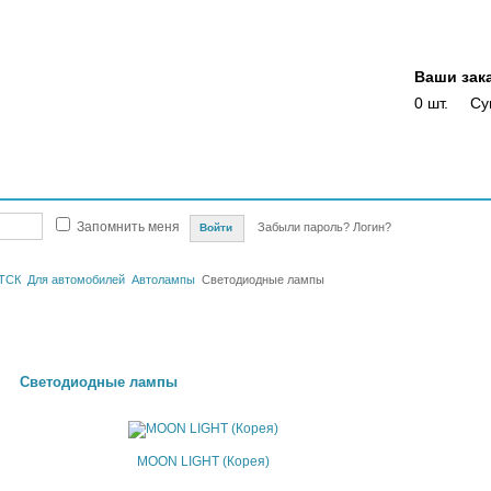
Ваши зак
0 шт.
Су
Магазины
Опт
Скидки
Акции
Оплата
Доставка
Отслежка доста
Запомнить меня
Забыли пароль?
Логин?
ТСК
Для автомобилей
Автолампы
Светодиодные лампы
Светодиодные лампы
MOON LIGHT (Корея)