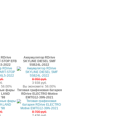
 RDrive
Аккумулятор RDrive
-STOP EFB
SKYLINE DIESEL SMF
5-2022
55B24L-2022
уб.
8 950 руб.
б.
3 938 руб.
: 56.00%
Вы экономите: 56.00%
ные фары
Тяговая графеновая батарея
A LAND
RDrive ELECTRO Motive
'98
EMTG12-39N-2021
б.
8 700 руб.
.
2 436 руб.