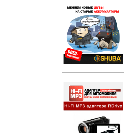
Свечи зажигания DENSO Twin Tip
(TT)
Свечи зажигания DENSO Iridium
Power
Свечи зажигания DENSO Platinum
Литые диски
Амортизаторы и стойки
Амортизаторы и стойки KYB
Excel-G
Автозвук
HI-FI MP3 адаптеры и
сопутствующие товары
Динамики
Компактные сабвуферы
Съемники для автомагнитол
Альтернативная оптика
Ангельские глазки
Противотуманные фары
Передние фары
Задние фонари
Внешний тюнинг