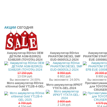
АКЦИИ
СЕГОДНЯ
Аккумулятор RDrive OEM
Аккумулятор RDrive
Аккумулятор
ДЕТАЛИ AGM-B20R(S)
PHANTOM DIESEL SMF
PHANTOM START
S34B20R (TOYOTA)-2024
EUD-060053L2-2024
EUE-100086L
17 150 руб.
8 950 руб.
20 000 р
13 034 руб.
6 802 руб.
8 800 ру
Вы экономите: 24.00%
Вы экономите: 24.00%
Вы экономите
Мото аккумулятор RDrive
Противотуман
Мото аккумулятор ИРКУТ
eXtremal Gold YT12B-4-GEL-
для TOYOT
YTX7A-GEL-2024
2025
CRUISER 
2 800 руб.
4 700 руб.
4 570 ру
2 128 руб.
4 324 руб.
914 руб