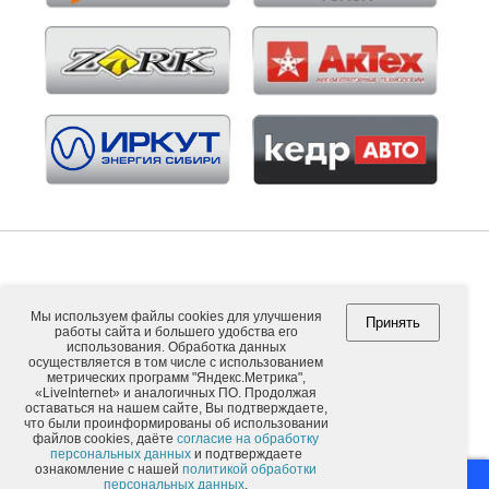
Мы используем файлы cookies для улучшения
Принять
работы сайта и большего удобства его
Copyright © 2026. ООО "ВНЕШПОСЫЛТОРГ".
использования. Обработка данных
осуществляется в том числе с использованием
метрических программ "Яндекс.Метрика",
«LiveInternet» и аналогичных ПО. Продолжая
оставаться на нашем сайте, Вы подтверждаете,
Обычная версия
что были проинформированы об использовании
файлов cookies, даёте
согласие на обработку
персональных данных
и подтверждаете
ознакомление с нашей
политикой обработки
Москва
Иркутск
персональных данных
.