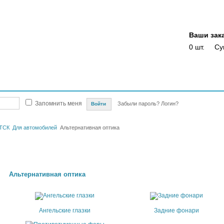
Ваши зак
0 шт.
Су
Магазины
Опт
Скидки
Акции
Оплата
Доставка
Отслежка доста
Запомнить меня
Забыли пароль?
Логин?
ТСК
Для автомобилей
Альтернативная оптика
Альтернативная оптика
Ангельские глазки
Задние фонари