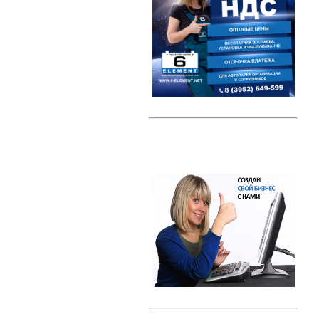
Автомобильные тестеры
Датчики давления шин (TPMS)
Индикаторные предохранители
Компрессоры
Наборы ключей
Преобразователи напряжения /
Инверторы
Радар-детекторы
Многофункциональные пуско-
зарядные устройства
Проекторы на лобовое стекло
(HUD)
Разветвители прикуривателя
Тросы буксировки
Автолампы
Светодиодные лампы
Галогеновые лампы с эффектом
ксенона
Ксенон
Свечи зажигания
Свечи зажигания DENSO