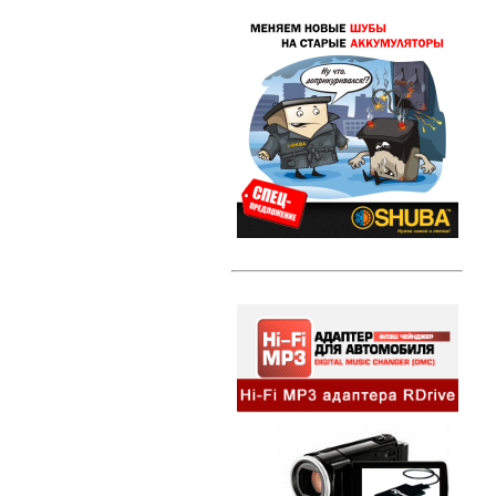
Свечи зажигания DENSO Twin Tip
(TT)
Свечи зажигания DENSO Iridium
Power
Свечи зажигания DENSO Platinum
Литые диски
Амортизаторы и стойки
Амортизаторы и стойки KYB
Excel-G
Автозвук
HI-FI MP3 адаптеры и
сопутствующие товары
Динамики
Компактные сабвуферы
Съемники для автомагнитол
Альтернативная оптика
Ангельские глазки
Противотуманные фары
Передние фары
Задние фонари
Внешний тюнинг