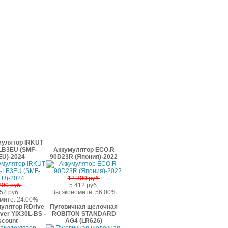
мулятор IRKUT
LB3EU (SMF-
Аккумулятор ECO.R
EU)-2024
90D23R (Япония)-2022
12 300 руб.
200 руб.
5 412 руб.
52 руб.
Вы экономите: 56.00%
мите: 24.00%
мулятор RDrive
Пуговичная щелочная
lver YIX30L-BS -
ROBITON STANDARD
scount
AG4 (LR626)