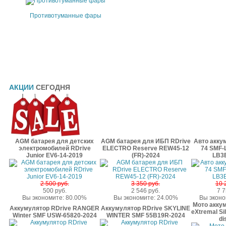
Противотуманные фары
АКЦИИ
СЕГОДНЯ
AGM батарея для детских
AGM батарея для ИБП RDrive
Авто акку
электромобилей RDrive
ELECTRO Reserve REW45-12
74 SMF-
Junior EV6-14-2019
(FR)-2024
LB3
2 500 руб.
3 350 руб.
10 
500 руб.
2 546 руб.
7 7
Вы экономите: 80.00%
Вы экономите: 24.00%
Вы эконо
Мото акку
Аккумулятор RDrive RANGER
Аккумулятор RDrive SKYLINE
eXtremal Si
Winter SMF USW-65820-2024
WINTER SMF 55B19R-2024
di