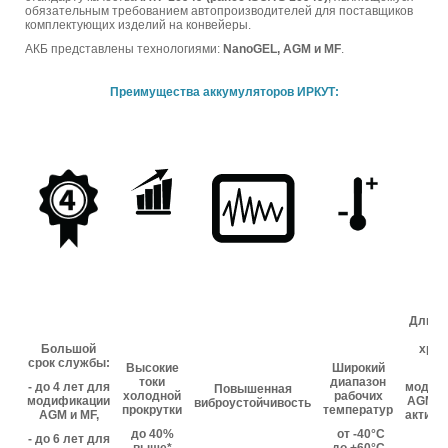
обязательным требованием автопроизводителей для поставщиков
комплектующих изделий на конвейеры.
АКБ представлены технологиями:
NanoGEL, AGM и MF
.
Преимущества аккумуляторов ИРКУТ:
Длите
ср
Большой
хран
срок службы:
Высокие
Широкий
- 
токи
диапазон
- до 4 лет для
модиф
Повышенная
холодной
рабочих
модификации
AGM и 
виброустойчивость
прокрутки
температур
AGM и MF,
актива
5 л
до 40%
от -40°С
- до 6 лет для