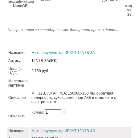
выше*
до +60°С
модификации
- 
NanoGEL
модиф
NanoG
18 ме
*по сравнению со стандартными батареями производителя
Название
Мото аккумулятор ИРКУТ 12N7B-3A
Артикул
12N7B-3A(IRK)
Цена (с
2 750 руб.
НДС)
Маленькая
картинка
MF, 12В, 7,4 Ач, 70А, 150x60x130 мм, обратная
Описание
полярность, сухозаряженная АКБ в комплекте с
электролитом.
Кол-во:
Обновить
Название
Мото аккумулятор ИРКУТ 12N7B-4B