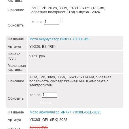
картинка
SMF, 12В, 26 Ач, 330А, 197x130x159 (182)мм,
Описание
обратная полярность. Год выпуска - 2024.
Кол-во:
Обновить
Название
Мото аккумулятор ИРКУТ YIX30L-BS
Артикул
YIX30L-BS (IRK)
Цена (с
9 050 руб.
НДС)
Маленькая
картинка
AGM, 12В, 30Ач, 385А, 166х126х174 мм, обратная
Описание
полярность, сухозаряженная АКБ в комплекте с
электролитом.
Кол-во:
Обновить
Название
Мото аккумулятор ИРКУТ YIX30L-GEL-2025
Артикул
YIX30L-GEL (IRK)-2025
10 650 руб.