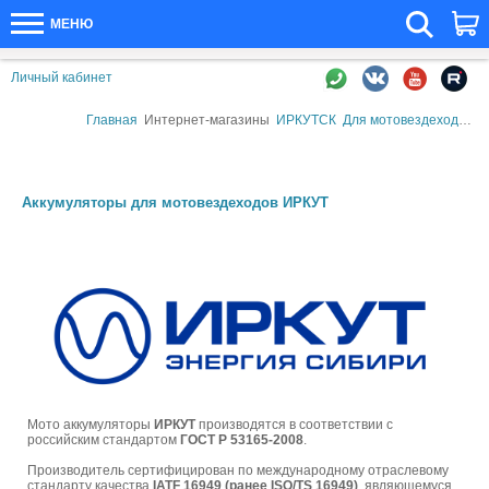
МЕНЮ
Личный кабинет
Главная
Интернет-магазины
ИРКУТСК
Для мотовездеходов
А
Аккумуляторы для мотовездеходов ИРКУТ
Мото аккумуляторы
ИРКУТ
производятся в соответствии с
российским стандартом
ГОСТ Р 53165-2008
.
Производитель сертифицирован по международному отраслевому
стандарту качества
IATF 16949 (ранее ISO/TS 16949)
, являющемуся