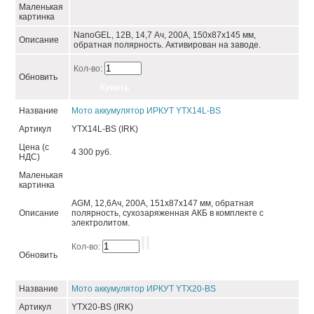
Маленькая
картинка
NanoGEL, 12В, 14,7 Ач, 200А, 150х87х145 мм,
Описание
обратная полярность. Активирован на заводе.
Кол-во:
Обновить
Название
Мото аккумулятор ИРКУТ YTX14L-BS
Артикул
YTX14L-BS (IRK)
Цена (с
4 300 руб.
НДС)
Маленькая
картинка
AGM, 12,6Ач, 200А, 151x87x147 мм, обратная
Описание
полярность, сухозаряженная АКБ в комплекте с
электролитом.
Кол-во:
Обновить
Название
Мото аккумулятор ИРКУТ YTX20-BS
Артикул
YTX20-BS (IRK)