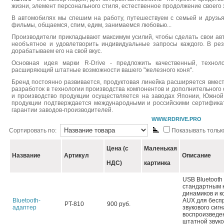
жизни, элемент персонального стиля, естественное продолжение своего 
В автомобилях мы спешим на работу, путешествуем с семьей и друзь
фильмы, общаемся, спим, едим, занимаемся любовью...
Производители прикладывают максимум усилий, чтобы сделать свои ав
необъятное и удовлетворить индивидуальные запросы каждого. В ре
дорабатываем его на свой вкус.
Основная идея марки R-Drive - предложить качественный, технол
расширяющий штатные возможности вашего "железного коня".
Бренд постоянно развивается, продуктовая линейка расширяется вмес
разработок в технологии производства компонентов и дополнительного
и производство продукции осуществляется на заводах Японии, Южной 
продукции подтверждается международными и российскими сертифика
гарантии заводов-производителей.
WWW.RDRIVE.PRO
Сортировать по:
Показывать только
Цена (с
Маленькая
Название
Артикул
Описание
НДС)
картинка
USB Bluetooth
стандартным 
динамиков и ко
Bluetooth-
AUX для бесп
PT-810
900 руб.
адаптер
звукового сигн
воспроизведе
штатной звук