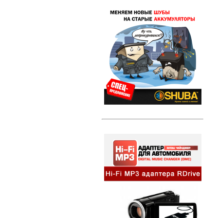
Свечи зажигания DENSO Twin Tip
(TT)
Свечи зажигания DENSO Iridium
Power
Свечи зажигания DENSO Platinum
Литые диски
Амортизаторы и стойки
Амортизаторы и стойки KYB
Excel-G
Автозвук
HI-FI MP3 адаптеры и
сопутствующие товары
Динамики
Компактные сабвуферы
Съемники для автомагнитол
Альтернативная оптика
Ангельские глазки
Противотуманные фары
Передние фары
Задние фонари
Внешний тюнинг