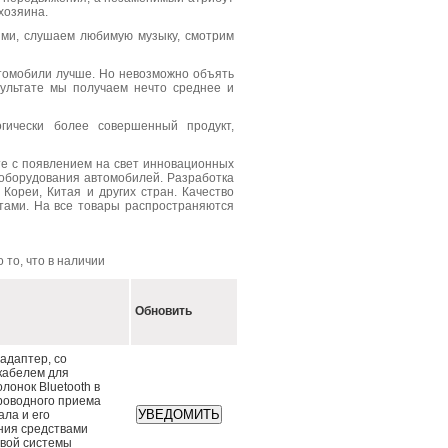
хозяина.
ями, слушаем любимую музыку, смотрим
томобили лучше. Но невозможно объять
зультате мы получаем нечто среднее и
огически более совершенный продукт,
те с появлением на свет инновационных
 оборудования автомобилей. Разработка
Кореи, Китая и других стран. Качество
тами. На все товары распространяются
 то, что в наличии
Обновить
 адаптер, со
кабелем для
лонок Bluetooth в
роводного приема
ала и его
ния средствами
овой системы