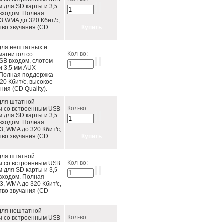
м для SD карты и 3,5
входом. Полная
 WMA до 320 Кбит/c,
тво звучания (CD
для нештатных и
Кол-во:
магнитол со
SB входом, слотом
и 3,5 мм AUX
 Полная поддержка
0 Кбит/c, высокое
ния (CD Quality).
для штатной
Кол-во:
ы со встроенным USB
м для SD карты и 3,5
входом. Полная
, WMA до 320 Кбит/c,
тво звучания (CD
для штатной
Кол-во:
ы со встроенным USB
м для SD карты и 3,5
входом. Полная
, WMA до 320 Кбит/c,
тво звучания (CD
для нештатной
Кол-во:
ы со встроенным USB