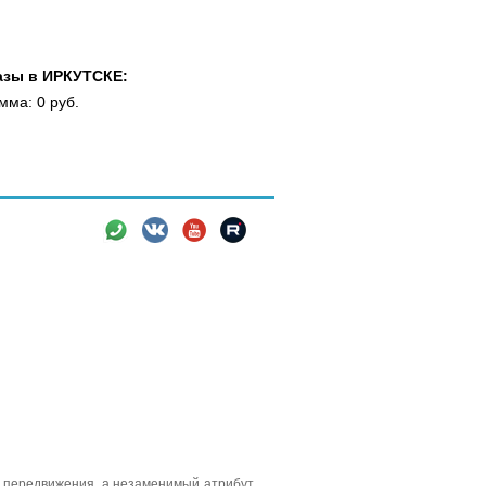
азы в ИРКУТСКЕ:
мма: 0 руб.
вки
Новости
Информация
во передвижения, а незаменимый атрибут