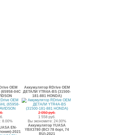
Drive OEM
Аккумулятор RDrive OEM
(65958-04C
ДЕТАЛИ YTR4A-BS (31500-
VIDSON
181-881 HONDA)
б.
2 050 руб.
б.
1 558 руб.
: 8.00%
Вы экономите: 24.00%
Аккумулятор YUASA
UASA EN-
YBX3780 (BCI 78 борт, 74
пония)-2021
RU)-2021