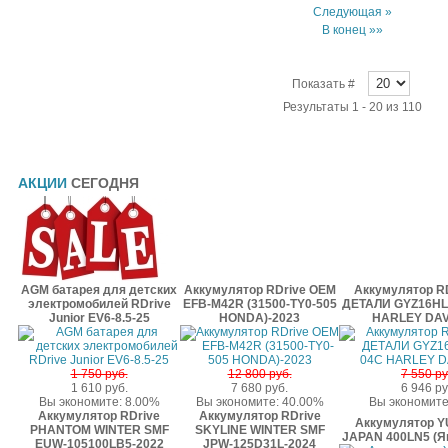
Следующая »
В конец »»
Показать #
Результаты 1 - 20 из 110
АКЦИИ
СЕГОДНЯ
AGM батарея для детских
Аккумулятор RDrive OEM
Аккумулятор R
электромобилей RDrive
EFB-M42R (31500-TY0-505
ДЕТАЛИ GYZ16HL 
Junior EV6-8.5-25
HONDA)-2023
HARLEY DA
1 750 руб.
12 800 руб.
7 550 ру
1 610 руб.
7 680 руб.
6 946 ру
Вы экономите: 8.00%
Вы экономите: 40.00%
Вы экономите
Аккумулятор RDrive
Аккумулятор RDrive
Аккумулятор Y
PHANTOM WINTER SMF
SKYLINE WINTER SMF
JAPAN 400LN5 (Я
EUW-105100LB5-2022
JPW-125D31L-2024