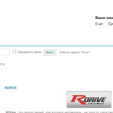
Ваши зак
0 шт.
Су
Магазины
Опт
Скидки
Акции
Оплата
Доставка
Отслежка доста
Запомнить меня
Забыли пароль?
Логин?
ТСК
RDRIVE
RDrive
- это выбор людей, для которых автомобиль - не просто средст