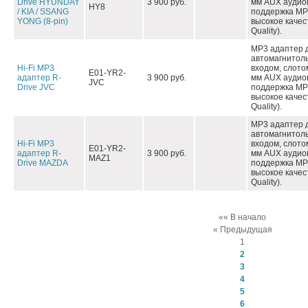
Drive HYUNDAY
3 900 руб.
мм AUX аудио
HY8
/ KIA / SSANG
поддержка MP3
YONG (8-pin)
высокое качес
Quality).
MP3 адаптер 
автомагнитол
Hi-Fi MP3
входом, слото
E01-YR2-
адаптер R-
3 900 руб.
мм AUX аудио
JVC
Drive JVC
поддержка MP3
высокое качес
Quality).
MP3 адаптер 
автомагнитол
Hi-Fi MP3
входом, слото
E01-YR2-
адаптер R-
3 900 руб.
мм AUX аудио
MAZ1
Drive MAZDA
поддержка MP3
высокое качес
Quality).
«« В начало
« Предыдущая
1
2
3
4
5
6