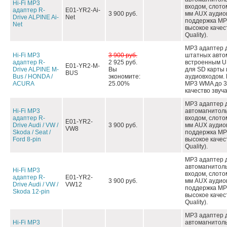
Hi-Fi MP3
входом, слото
адаптер R-
E01-YR2-Ai-
3 900 руб.
мм AUX аудио
Drive ALPINE Ai-
Net
поддержка MP3
Net
высокое качес
Quality).
MP3 адаптер 
Hi-Fi MP3
3 900 руб.
штатных авто
адаптер R-
2 925 руб.
встроенным U
E01-YR2-M-
Drive ALPINE M-
Вы
для SD карты 
BUS
Bus / HONDA /
экономите:
аудиовходом.
ACURA
25.00%
MP3 WMA до 32
качество звуча
MP3 адаптер 
Hi-Fi MP3
автомагнитол
адаптер R-
входом, слото
E01-YR2-
Drive Audi / VW /
3 900 руб.
мм AUX аудио
VW8
Skoda / Seat /
поддержка MP3
Ford 8-pin
высокое качес
Quality).
MP3 адаптер 
автомагнитол
Hi-Fi MP3
входом, слото
адаптер R-
E01-YR2-
3 900 руб.
мм AUX аудио
Drive Audi / VW /
VW12
поддержка MP3
Skoda 12-pin
высокое качес
Quality).
MP3 адаптер 
Hi-Fi MP3
автомагнитол