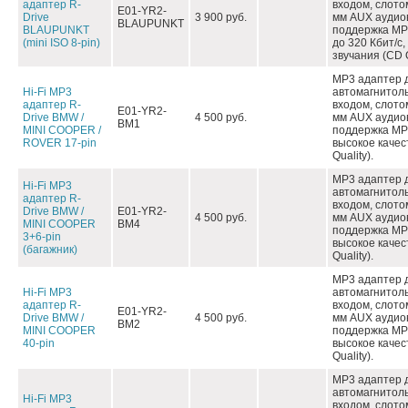
адаптер R-
входом, слото
E01-YR2-
Drive
3 900 руб.
мм AUX аудио
BLAUPUNKT
BLAUPUNKT
поддержка MP
(mini ISO 8-pin)
до 320 Кбит/c,
звучания (CD Q
MP3 адаптер 
Hi-Fi MP3
автомагнитол
адаптер R-
входом, слото
E01-YR2-
Drive BMW /
4 500 руб.
мм AUX аудио
BM1
MINI COOPER /
поддержка MP3
ROVER 17-pin
высокое качес
Quality).
MP3 адаптер 
Hi-Fi MP3
автомагнитол
адаптер R-
входом, слото
Drive BMW /
E01-YR2-
4 500 руб.
мм AUX аудио
MINI COOPER
BM4
поддержка MP3
3+6-pin
высокое качес
(багажник)
Quality).
MP3 адаптер 
Hi-Fi MP3
автомагнитол
адаптер R-
входом, слото
E01-YR2-
Drive BMW /
4 500 руб.
мм AUX аудио
BM2
MINI COOPER
поддержка MP3
40-pin
высокое качес
Quality).
MP3 адаптер 
автомагнитол
Hi-Fi MP3
входом, слото