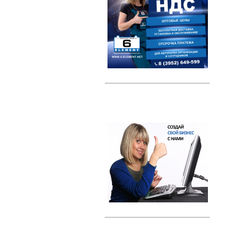
Автомобильные тестеры
Датчики давления шин (TPMS)
Индикаторные предохранители
Компрессоры
Наборы ключей
Преобразователи напряжения /
Инверторы
Радар-детекторы
Многофункциональные пуско-
зарядные устройства
Проекторы на лобовое стекло
(HUD)
Разветвители прикуривателя
Тросы буксировки
Автолампы
Светодиодные лампы
Галогеновые лампы с эффектом
ксенона
Ксенон
Свечи зажигания
Свечи зажигания DENSO