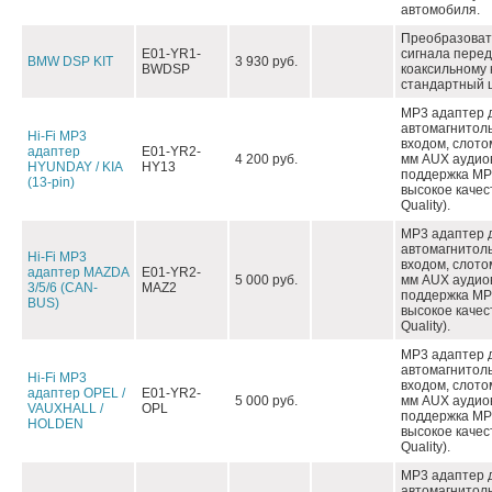
автомобиля.
Преобразоват
E01-YR1-
сигнала перед
BMW DSP KIT
3 930 руб.
BWDSP
коаксильному 
стандартный ш
MP3 адаптер 
автомагнитол
Hi-Fi MP3
входом, слото
адаптер
E01-YR2-
4 200 руб.
мм AUX аудио
HYUNDAY / KIA
HY13
поддержка MP3
(13-pin)
высокое качес
Quality).
MP3 адаптер 
автомагнитол
Hi-Fi MP3
входом, слото
адаптер MAZDA
E01-YR2-
5 000 руб.
мм AUX аудио
3/5/6 (CAN-
MAZ2
поддержка MP3
BUS)
высокое качес
Quality).
MP3 адаптер 
автомагнитол
Hi-Fi MP3
входом, слото
адаптер OPEL /
E01-YR2-
5 000 руб.
мм AUX аудио
VAUXHALL /
OPL
поддержка MP3
HOLDEN
высокое качес
Quality).
MP3 адаптер 
автомагнитол