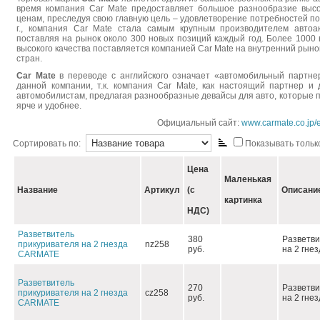
время компания Car Mate предоставляет большое разнообразие высо
ценам, преследуя свою главную цель – удовлетворение потребностей по
г., компания Car Mate стала самым крупным производителем автоа
поставляя на рынок около 300 новых позиций каждый год. Более 1000 
высокого качества поставляется компанией Car Mate на внутренний рынок
стран.
Car Mate
в переводе с английского означает «автомобильный партне
данной компании, т.к. компания Car Mate, как настоящий партнер и 
автомобилистам, предлагая разнообразные девайсы для авто, которые п
ярче и удобнее.
Официальный сайт:
www.carmate.co.jp/e
Сортировать по:
Показывать только
Цена
Маленькая
Название
Артикул
(с
Описани
картинка
НДС)
Разветвитель
380
Разветви
прикуривателя на 2 гнезда
nz258
руб.
на 2 гне
СARMATE
Разветвитель
270
Разветви
прикуривателя на 2 гнезда
сz258
руб.
на 2 гне
СARMATE