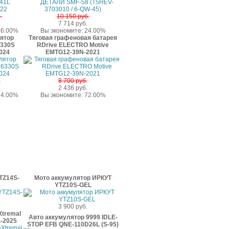
.
10 150 руб.
.
7 714 руб.
56.00%
Вы экономите: 24.00%
ятор
Тяговая графеновая батарея
6330S
RDrive ELECTRO Motive
024
EMTG12-39N-2021
.
8 700 руб.
.
2 436 руб.
24.00%
Вы экономите: 72.00%
TZ14S-
Мото аккумулятор ИРКУТ
YTZ10S-GEL
3 900 руб.
Xtremal
Авто аккумулятор 9999 IDLE-
-2025
STOP EFB QNE-110D26L (S-95)