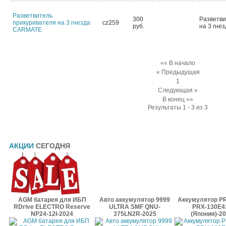
Разветвитель
300
Разветви
прикуривателя на 3 гнезда
сz259
руб.
на 3 гне
СARMATE
«« В начало
« Предыдущая
1
Следующая »
В конец »»
Результаты 1 - 3 из 3
АКЦИИ
СЕГОДНЯ
AGM батарея для ИБП
Авто аккумулятор 9999
Аккумулятор P
RDrive ELECTRO Reserve
ULTRA SMF QNU-
PRX-130E4
NP24-12I-2024
375LN2R-2025
(Япония)-2