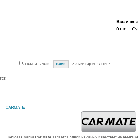
Ваши зак
0 шт.
Су
Магазины
Опт
Скидки
Акции
Оплата
Доставка
Отслежка доста
Запомнить меня
Забыли пароль?
Логин?
ТСК
CARMATE
Торговая марка
Car Mate
является одной из самых известных на рынке а