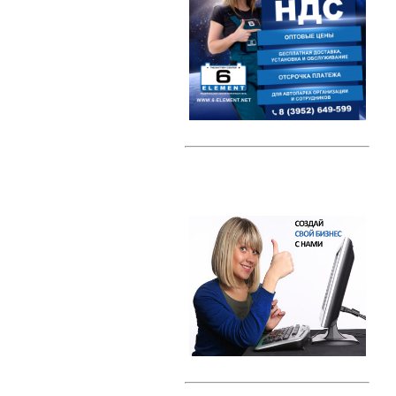
Автомобильные тестеры
Датчики давления шин (TPMS)
Индикаторные предохранители
Компрессоры
Наборы ключей
Преобразователи напряжения /
Инверторы
Радар-детекторы
Многофункциональные пуско-
зарядные устройства
Проекторы на лобовое стекло
(HUD)
Разветвители прикуривателя
Тросы буксировки
Автолампы
Светодиодные лампы
Галогеновые лампы с эффектом
ксенона
Ксенон
Свечи зажигания
Свечи зажигания DENSO