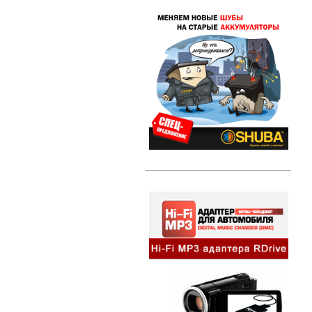
Свечи зажигания DENSO Twin Tip
(TT)
Свечи зажигания DENSO Iridium
Power
Свечи зажигания DENSO Platinum
Литые диски
Амортизаторы и стойки
Амортизаторы и стойки KYB
Excel-G
Автозвук
HI-FI MP3 адаптеры и
сопутствующие товары
Динамики
Компактные сабвуферы
Съемники для автомагнитол
Альтернативная оптика
Ангельские глазки
Противотуманные фары
Передние фары
Задние фонари
Внешний тюнинг