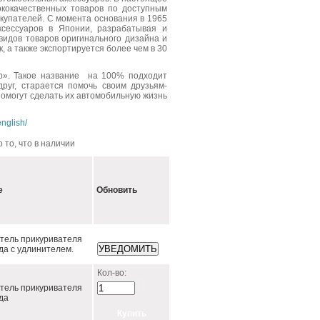
кокачественных товаров по доступным
купателей. С момента основания в 1965
ксессуаров в Японии, разрабатывая и
видов товаров оригинального дизайна и
, а также экспортируется более чем в 30
р». Такое название на 100% подходит
друг, старается помочь своим друзьям-
омогут сделать их автомобильную жизнь
nglish/
 то, что в наличии
е
Обновить
тель прикуривателя
зда с удлинителем.
Кол-во:
тель прикуривателя
зда