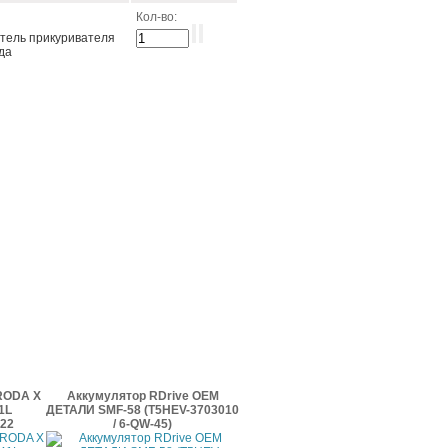
Кол-во:
тель прикуривателя
зда
RODA X
Аккумулятор RDrive OEM
1L
ДЕТАЛИ SMF-58 (T5HEV-3703010
022
/ 6-QW-45)