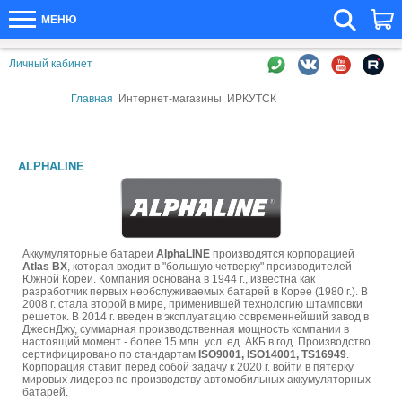
МЕНЮ
Личный кабинет
Главная
Интернет-магазины
ИРКУТСК
ALPHALINE
Аккумуляторные батареи
AlphaLINE
производятся корпорацией
Atlas BX
, которая входит в "большую четверку" производителей
Южной Кореи. Компания основана в 1944 г., известна как
разработчик первых необслуживаемых батарей в Корее (1980 г.). В
2008 г. стала второй в мире, применившей технологию штамповки
решеток. В 2014 г. введен в эксплуатацию современнейший завод в
ДжеонДжу, суммарная производственная мощность компании в
настоящий момент - более 15 млн. усл. ед. АКБ в год. Производство
сертифицировано по стандартам
ISO9001, ISO14001, TS16949
.
Корпорация ставит перед собой задачу к 2020 г. войти в пятерку
мировых лидеров по производству автомобильных аккумуляторных
батарей.