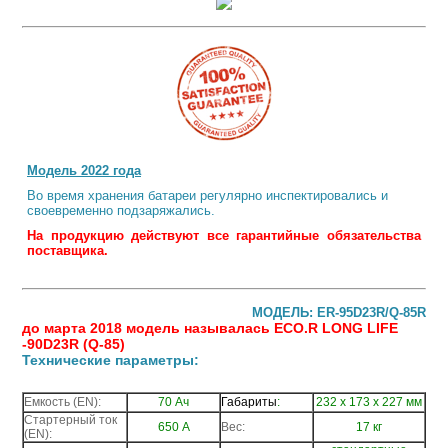
Модель 2022 года
Во время хранения батареи регулярно инспектировались и
своевременно подзаряжались.
На продукцию действуют все гарантийные обязательства
поставщика.
МОДЕЛЬ: ER-95D23R/Q-85R
до марта 2018 модель называлась ECO.R LONG LIFE
-90D23R (Q-85)
Технические параметры:
Емкость (EN):
70 Ач
Габариты
:
232 х 173 х 227 мм
Стартерный ток
650 А
Вес:
17 кг
(EN):