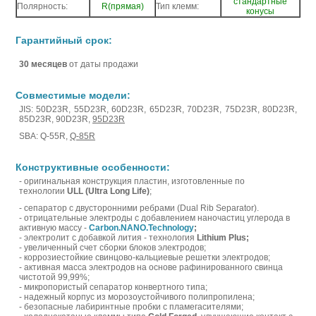
стандартные
Полярность:
R(прямая)
Тип клемм:
конусы
Гарантийный срок:
30 месяцев
от даты продажи
Совместимые модели:
JIS: 50D23R, 55D23
R
, 60D23
R
, 65D23
R
, 70D23
R
, 75D23
R
, 80D23
R
,
85D23
R
, 90D23
R
,
95D23
R
SBA: Q-55
R
,
Q-85
R
Конструктивные особенности:
- оригинальная конструкция пластин, изготовленные по
технологии
ULL (Ultra Long Life)
;
- cепаратор с двусторонними ребрами (Dual Rib Separator).
- отрицательные электроды с добавлением наночастиц углерода в
активную массу -
Carbon.NANO.Technology
;
- электролит с добавкой лития - технология
Lithium Plus;
- увеличенный счет сборки блоков электродов;
- коррозиестойкие свинцово-кальциевые решетки электродов;
- активная масса электродов на основе рафинированного свинца
чистотой 99,99%;
- микропористый сепаратор конвертного типа;
- надежный корпус из морозоустойчивого полипропилена;
- безопасные лабиринтные пробки с пламегасителями;