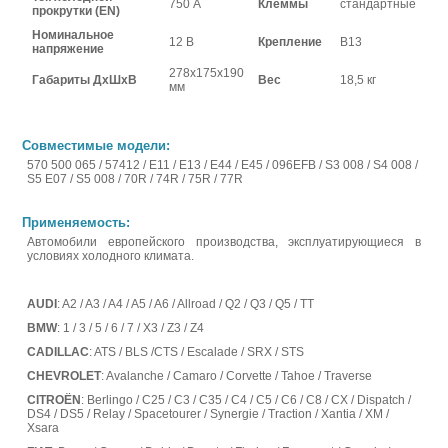
750 А
Клеммы
стандартные
прокрутки (EN)
Номинальное
12 В
Крепление
В13
напряжение
278x175x190
Габариты ДхШхВ
Вес
18,5 кг
мм
Совместимые модели:
570 500 065 / 57412 / E11 / E13 / E44 / E45 / 096EFB / S3 008 / S4 008 /
S5 E07 / S5 008 / 70R / 74R / 75R / 77R
Применяемость:
Автомобили европейского производства, эксплуатирующиеся в
условиях холодного климата.
AUDI
: A2 / A3 / A4 / A5 / A6 / Allroad / Q2 / Q3 / Q5 / TT
BMW
: 1 / 3 / 5 / 6 / 7 / X3 / Z3 / Z4
CADILLAC
: ATS / BLS /CTS / Escalade / SRX / STS
CHEVROLET
: Avalanche / Camaro / Corvette / Tahoe / Traverse
CITROËN
: Berlingo / C25 / C3 / C35 / C4 / C5 / C6 / C8 / CX / Dispatch /
DS4 / DS5 / Relay / Spacetourer / Synergie / Traction / Xantia / XM /
Xsara