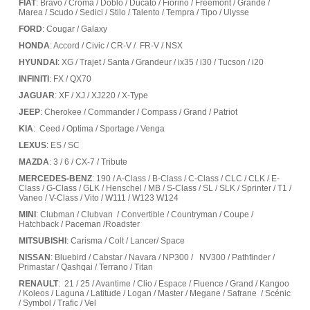
FIAT
: Bravo / Croma / Doblo / Ducato / Fiorino / Freemont / Grande /
Marea / Scudo / Sedici / Stilo / Talento / Tempra / Tipo / Ulysse
FORD
: Cougar / Galaxy
HONDA
: Accord / Civic / CR-V / FR-V / NSX
HYUNDAI
: XG / Trajet / Santa / Grandeur / ix35 / i30 / Tucson / i20
INFINITI
: FX / QX70
JAGUAR
: XF / XJ / XJ220 / X-Type
JEEP
: Cherokee / Commander / Compass / Grand / Patriot
KIA
: Ceed / Optima / Sportage / Venga
LEXUS
: ES / SC
MAZDA
: 3 / 6 / CX-7 / Tribute
MERCEDES-BENZ
: 190 / A-Class / B-Class / C-Class / CLC / CLK / E-
Class / G-Class / GLK / Henschel / MB / S-Class / SL / SLK / Sprinter / T1 /
Vaneo / V-Class / Vito / W111 / W123 W124
MINI
: Clubman / Clubvan / Convertible / Countryman / Coupe /
Hatchback / Paceman /Roadster
MITSUBISHI
: Carisma / Colt / Lancer/ Space
NISSAN
: Bluebird / Cabstar / Navara / NP300 / NV300 / Pathfinder /
Primastar / Qashqai / Terrano / Titan
RENAULT
: 21 / 25 / Avantime / Clio / Espace / Fluence / Grand / Kangoo
/ Koleos / Laguna / Latitude / Logan / Master / Megane / Safrane / Scénic
/ Symbol / Trafic / Vel