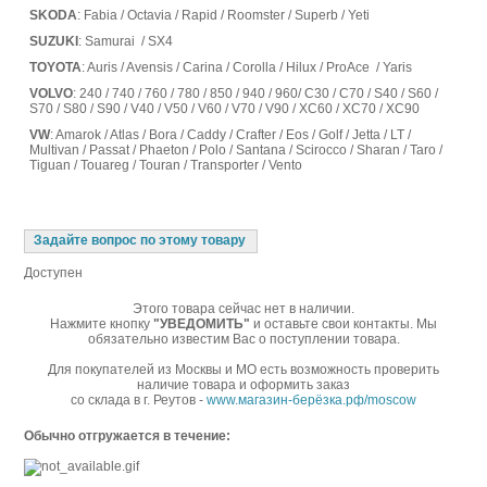
SKODA
: Fabia / Octavia / Rapid / Roomster / Superb / Yeti
SUZUKI
: Samurai / SX4
TOYOTA
: Auris / Avensis / Carina / Corolla / Hilux / ProAce / Yaris
VOLVO
: 240 / 740 / 760 / 780 / 850 / 940 / 960/ C30 / C70 / S40 / S60 /
S70 / S80 / S90 / V40 / V50 / V60 / V70 / V90 / XC60 / XC70 / XC90
VW
: Amarok / Atlas / Bora / Caddy / Crafter / Eos / Golf / Jetta / LT /
Multivan / Passat / Phaeton / Polo / Santana / Scirocco / Sharan / Taro /
Tiguan / Touareg / Touran / Transporter / Vento
Задайте вопрос по этому товару
Доступен
Этого товара сейчас нет в наличии.
Нажмите кнопку
"УВЕДОМИТЬ"
и оставьте свои контакты. Мы
обязательно известим Вас о поступлении товара.
Для покупателей из Москвы и МО есть возможность проверить
наличие товара и оформить заказ
со склада в г. Реутов -
www.магазин-берёзка.рф/moscow
Обычно отгружается в течение: