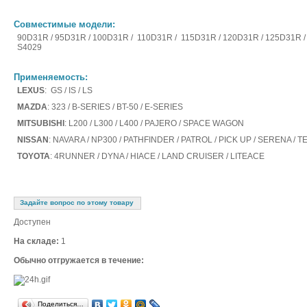
Совместимые модели:
90D31R / 95D31R / 100D31R / 110D31R / 115D31R / 120D31R / 125D31R / 
S4029
Применяемость:
LEXUS
: GS / IS / LS
MAZDA
: 323 / B-SERIES / BT-50 / E-SERIES
MITSUBISHI
: L200 / L300 / L400 / PAJERO / SPACE WAGON
NISSAN
: NAVARA / NP300 / PATHFINDER / PATROL / PICK UP / SERENA /
TOYOTA
: 4RUNNER / DYNA / HIACE / LAND CRUISER / LITEACE
Задайте вопрос по этому товару
Доступен
На складе:
1
Обычно отгружается в течение:
Поделиться…