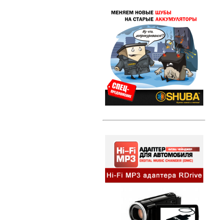
Свечи зажигания DENSO Twin Tip
(TT)
Свечи зажигания DENSO Iridium
Power
Свечи зажигания DENSO Platinum
Литые диски
Амортизаторы и стойки
Амортизаторы и стойки KYB
Excel-G
Автозвук
HI-FI MP3 адаптеры и
сопутствующие товары
Динамики
Компактные сабвуферы
Съемники для автомагнитол
Альтернативная оптика
Ангельские глазки
Противотуманные фары
Передние фары
Задние фонари
Внешний тюнинг