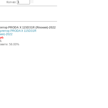
Кол-во:
ятор PRODA X 115D31R (Япония)-2022
уб.
б.
омите: 56.00%