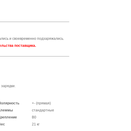
ались и своевременно подзаряжались.
ельства поставщика.
 зарядки.
Полярность
+- (прямая)
Клеммы
стандартные
Крепление
В0
Вес
21 кг