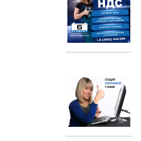
Автомобильные тестеры
Датчики давления шин (TPMS)
Индикаторные предохранители
Компрессоры
Наборы ключей
Преобразователи напряжения /
Инверторы
Радар-детекторы
Многофункциональные пуско-
зарядные устройства
Проекторы на лобовое стекло
(HUD)
Разветвители прикуривателя
Тросы буксировки
Автолампы
Светодиодные лампы
Галогеновые лампы с эффектом
ксенона
Ксенон
Свечи зажигания
Свечи зажигания DENSO