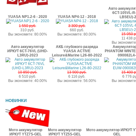
Авто аккумуля
6CT-105VL-R-
YUASA NP1.2-6 - 2020
YUASA NP4-12 - 2018
LB5EU)-
1 550 руб.
3 300 руб.
310 руб.
660 руб.
15 050 р
Вы экономите: 80.00%
Вы экономите: 80.00%
11 438 р
Вы экономите
Авто аккумулятор
АКБ глубокого разряда
Аккумулятор
ИРКУТ 6CT-76VL (UHD-
YUASA ACTIVE
PHANTOM WINTE
L3RU)-2023
Leisure&Marine L26-80-2022
090082L4
10 850 руб.
13 900 руб.
15 400 р
6 510 руб.
6 116 руб.
6 776 р
Вы экономите: 40.00%
Вы экономите: 56.00%
Вы экономите
НОВИНКИ
Мото аккумулятор
Мото аккумулятор
Мото аккумулятор ИРКУТ Y
ИРКУТ YTZ7S-GEL
ИРКУТ YTZ5S-GEL
GEL