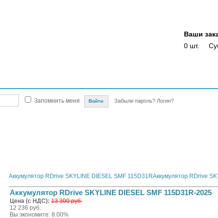
Ваши зак
0 шт.
Су
Магазины
Опт
Скидки
Акции
Оплата
Доставка
Отслежка доста
Запомнить меня
Забыли пароль?
Логин?
автомобилей
Автомобильные аккумуляторы и сопутствующие товары
RDRIVE
RDrive
тор RDrive SKYLINE DIESEL SMF 115D31R-2025
Аккумулятор RDrive SKYLINE DIESEL SMF 115D31R
Аккумулятор RDrive S
Аккумулятор RDrive SKYLINE DIESEL SMF 115D31R-2025
Цена (с НДС):
13 300 руб.
12 236 руб.
Вы экономите: 8.00%