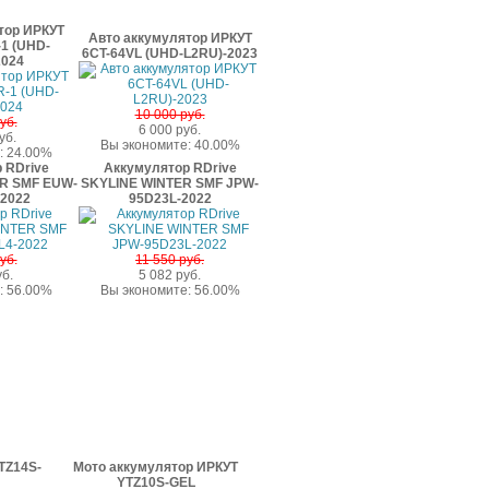
тор ИРКУТ
Авто аккумулятор ИРКУТ
1 (UHD-
6CT-64VL (UHD-L2RU)-2023
2024
10 000 руб.
уб.
6 000 руб.
уб.
Вы экономите: 40.00%
: 24.00%
 RDrive
Аккумулятор RDrive
R SMF EUW-
SKYLINE WINTER SMF JPW-
-2022
95D23L-2022
уб.
11 550 руб.
уб.
5 082 руб.
: 56.00%
Вы экономите: 56.00%
TZ14S-
Мото аккумулятор ИРКУТ
YTZ10S-GEL