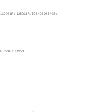
130D31R / 135D31R / 595 405 083 / G8 /
 TERRANO / URVAN