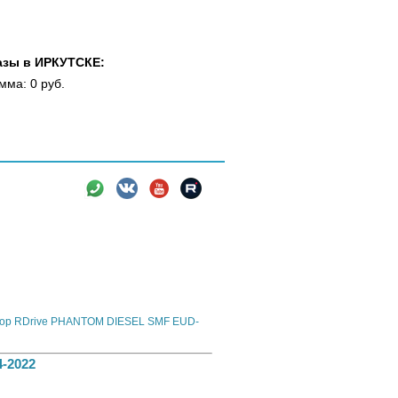
азы в ИРКУТСКЕ:
мма: 0 руб.
вки
Новости
Информация
 PHANTOM - аккумуляторы для европейских
тор RDrive PHANTOM DIESEL SMF EUD-
-2022