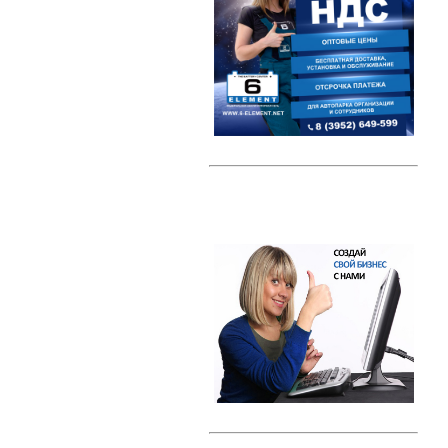
Автомобильные тестеры
Датчики давления шин (TPMS)
Индикаторные предохранители
Компрессоры
Наборы ключей
Преобразователи напряжения /
Инверторы
Радар-детекторы
Многофункциональные пуско-
зарядные устройства
Проекторы на лобовое стекло
(HUD)
Разветвители прикуривателя
Тросы буксировки
Автолампы
Светодиодные лампы
Галогеновые лампы с эффектом
ксенона
Ксенон
Свечи зажигания
Свечи зажигания DENSO