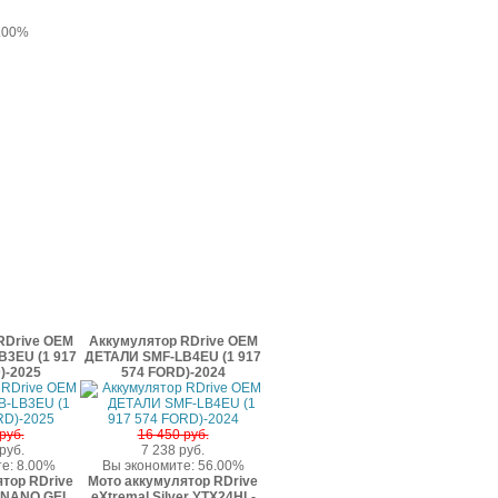
6.00%
RDrive OEM
Аккумулятор RDrive OEM
3EU (1 917
ДЕТАЛИ SMF-LB4EU (1 917
)-2025
574 FORD)-2024
руб.
16 450 руб.
руб.
7 238 руб.
е: 8.00%
Вы экономите: 56.00%
тор RDrive
Мото аккумулятор RDrive
d NANO GEL
eXtremal Silver YTX24HL-