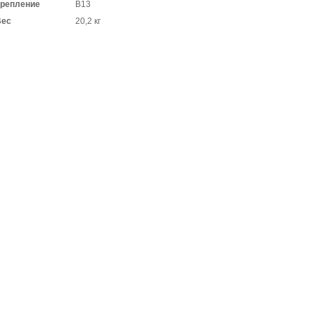
репление
В13
Вес
20,2 кг