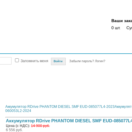
Ваши зак
0 шт.
Су
Магазины
Опт
Скидки
Акции
Оплата
Доставка
Отслежка доста
Запомнить меня
Забыли пароль?
Логин?
автомобилей
Автомобильные аккумуляторы и сопутствующие товары
RDRIVE
RDrive
ive PHANTOM DIESEL SMF EUD-085077L4-2022
Аккумулятор RDrive PHANTOM DIESEL SMF EUD-085077L4-2023
Аккумуля
060053L2-2024
Аккумулятор RDrive PHANTOM DIESEL SMF EUD-085077L4
Цена (с НДС):
14 900 руб.
6 556 руб.