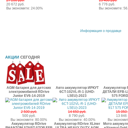
27 200 руб.
15 400 руб.
20 672 руб.
6 776 руб.
Вы экономите: 24.00%
Вы экономите: 5
Информация о продавце
АКЦИИ
СЕГОДНЯ
AGM батарея для детских
Авто аккумулятор ИРКУТ
Аккумулятор 
электромобилей RDrive
6CT-102VL-R-1 (UHD-
ДЕТАЛИ EFB-LB
Junior EV6-14-2019
L5EU)-2023
575 FORD
2 500 руб.
14 650 руб.
15 050 
500 руб.
8 790 руб.
13 846 
Вы экономите: 80.00%
Вы экономите: 40.00%
Вы экономит
Аккумулятор RDrive
Аккумулятор RDrive XLiner
Мото аккумуля
PHANTOM START-STOP EFB
ULTRA HEAVY DUTY AGM
eXtremal Gol