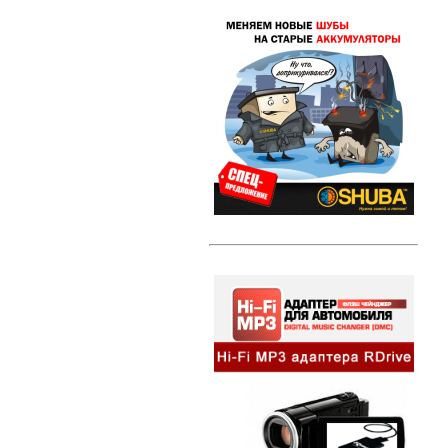
Свечи зажигания DENSO Twin Tip
(TT)
Свечи зажигания DENSO Iridium
Power
Свечи зажигания DENSO Platinum
Литые диски
Амортизаторы и стойки
Амортизаторы и стойки KYB
Excel-G
Автозвук
HI-FI MP3 адаптеры и
сопутствующие товары
Динамики
Компактные сабвуферы
Съемники для автомагнитол
Альтернативная оптика
Ангельские глазки
Противотуманные фары
Передние фары
Задние фонари
Внешний тюнинг