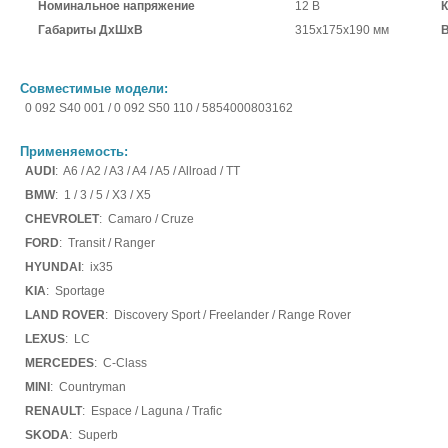
Номинальное напряжение
12 В
К
Габариты ДхШхВ
315х175х190 мм
Совместимые модели:
0 092 S40 001 / 0 092 S50 110 / 5854000803162
Применяемость:
AUDI
: A6 / A2 / A3 / A4 / A5 / Allroad / TT
BMW
: 1 / 3 / 5 / X3 / X5
CHEVROLET
: Camaro / Cruze
FORD
: Transit / Ranger
HYUNDAI
: ix35
KIA
: Sportage
LAND ROVER
: Discovery Sport / Freelander / Range Rover
LEXUS
: LC
MERCEDES
: C-Class
MINI
: Countryman
RENAULT
: Espace / Laguna / Trafic
SKODA
: Superb