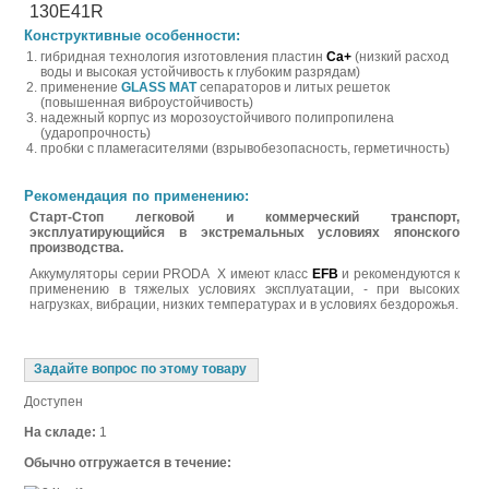
130E41R
Конструктивные особенности:
гибридная технология изготовления пластин
Ca+
(низкий расход
воды и высокая устойчивость к глубоким разрядам)
применение
GLASS MAT
сепараторов и литых решеток
(повышенная виброустойчивость)
надежный корпус из морозоустойчивого полипропилена
(ударопрочность)
пробки с пламегасителями (взрывобезопасность, герметичность)
Рекомендация по применению:
Старт-Стоп легковой и коммерческий транспорт,
эксплуатирующийся в экстремальных условиях японского
производства
.
Аккумуляторы серии PRODA X имеют класс
EFB
и рекомендуются к
применению в тяжелых условиях эксплуатации, - при высоких
нагрузках, вибрации, низких температурах и в условиях бездорожья.
Задайте вопрос по этому товару
Доступен
На складе:
1
Обычно отгружается в течение: