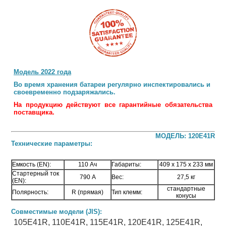
Модель 2022 года
Во время хранения батареи регулярно инспектировались и
своевременно подзаряжались.
На продукцию действуют все гарантийные обязательства
поставщика.
МОДЕЛЬ: 120E41R
Технические параметры:
Емкость (EN):
110 Ач
Габариты:
409 х 175 х 233 мм
Стартерный ток
790 А
Вес:
27,5 кг
(EN):
стандартные
Полярность:
R (прямая)
Тип клемм:
конусы
Совместимые модели (JIS):
105E41R, 110E41R, 115E41R, 120E41R, 125E41R,