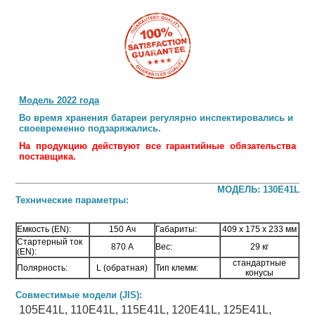
Модель 2022 года
Во время хранения батареи регулярно инспектировались и
своевременно подзаряжались.
На продукцию действуют все гарантийные обязательства
поставщика.
МОДЕЛЬ: 130E41L
Технические параметры:
Емкость (EN):
150 Ач
Габариты:
409 х 175 х 233 мм
Стартерный ток
870 А
Вес:
29 кг
(EN):
стандартные
Полярность:
L (обратная)
Тип клемм:
конусы
Совместимые модели (JIS):
105E41L, 110E41
L
, 115E41
L
, 120E41
L
, 125E41
L
,