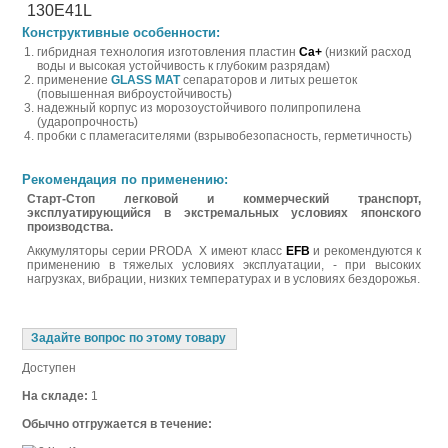
130E41
L
Конструктивные особенности:
гибридная технология изготовления пластин
Ca+
(низкий расход
воды и высокая устойчивость к глубоким разрядам)
применение
GLASS MAT
сепараторов и литых решеток
(повышенная виброустойчивость)
надежный корпус из морозоустойчивого полипропилена
(ударопрочность)
пробки с пламегасителями (взрывобезопасность, герметичность)
Рекомендация по применению:
Старт-Стоп легковой и коммерческий транспорт,
эксплуатирующийся в экстремальных условиях японского
производства
.
Аккумуляторы серии PRODA X имеют класс
EFB
и рекомендуются к
применению в тяжелых условиях эксплуатации, - при высоких
нагрузках, вибрации, низких температурах и в условиях бездорожья.
Задайте вопрос по этому товару
Доступен
На складе:
1
Обычно отгружается в течение: