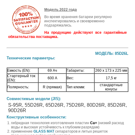
Модель 2022 года
Во время хранения батареи регулярно
инспектировались и своевременно
подзаряжались.
На продукцию действуют все гарантийные
обязательства поставщика.
МОДЕЛЬ: 85D26L
Технические параметры:
Емкость (EN):
69 Ач
Габариты:
260 х 173 х 225 мм
Стартерный ток
600 А
Вес:
17,5 кг
(EN):
стандартные
Полярность:
R (прямая)
Тип клемм:
конусы
Совместимые модели (JIS):
S-95R, 55D26R, 65D26R, 75D26R, 80D26R, 85D26R,
90
D26R
Конструктивные особенности:
гибридная технология изготовления пластин
Ca+
(низкий расход
воды и высокая устойчивость к глубоким разрядам)
применение
GLASS MAT
сепараторов и литых решеток