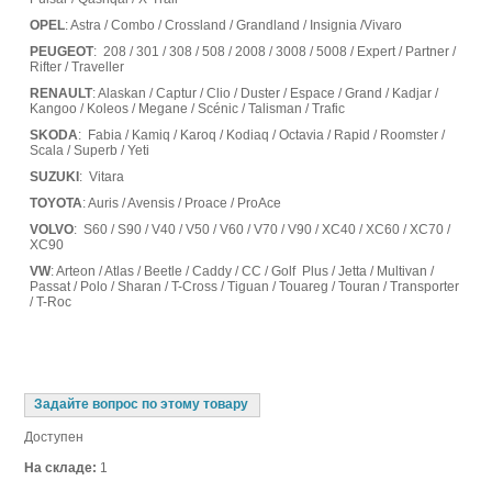
OPEL
: Astra / Combo / Crossland / Grandland / Insignia /Vivaro
PEUGEOT
: 208 / 301 / 308 / 508 / 2008 / 3008 / 5008 / Expert / Partner /
Rifter / Traveller
RENAULT
: Alaskan / Captur / Clio / Duster / Espace / Grand / Kadjar /
Kangoo / Koleos / Megane / Scénic / Talisman / Trafic
SKODA
: Fabia / Kamiq / Karoq / Kodiaq / Octavia / Rapid / Roomster /
Scala / Superb / Yeti
SUZUKI
: Vitara
TOYOTA
: Auris / Avensis / Proace / ProAce
VOLVO
: S60 / S90 / V40 / V50 / V60 / V70 / V90 / XC40 / XC60 / XC70 /
XC90
VW
: Arteon / Atlas / Beetle / Caddy / CC / Golf Plus / Jetta / Multivan /
Passat / Polo / Sharan / T-Cross / Tiguan / Touareg / Touran / Transporter
/ T-Roc
Задайте вопрос по этому товару
Доступен
На складе:
1