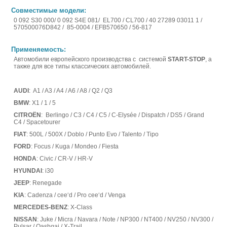
Совместимые модели:
0 092 S30 000/ 0 092 S4E 081/ EL700 / CL700 / 40 27289 03011 1 /
570500076D842 / 85-0004 / EFB570650 / 56-817
Применяемость:
Автомобили европейского производства с системой
START-STOP
, а
также для все типы классических автомобилей.
AUDI
: A1 / A3 / A4 / A6 / A8 / Q2 / Q3
BMW
: X1 / 1 / 5
CITROËN
: Berlingo / C3 / C4 / C5 / C-Elysée / Dispatch / DS5 / Grand
C4 / Spacetourer
FIAT
: 500L / 500X / Doblo / Punto Evo / Talento / Tipo
FORD
: Focus / Kuga / Mondeo / Fiesta
HONDA
: Civic / CR-V / HR-V
HYUNDAI
: i30
JEEP
: Renegade
KIA
: Cadenza / cee‘d / Pro cee‘d / Venga
MERCEDES-BENZ
: X-Class
NISSAN
: Juke / Micra / Navara / Note / NP300 / NT400 / NV250 / NV300 /
Pulsar / Qashqai / X-Trail