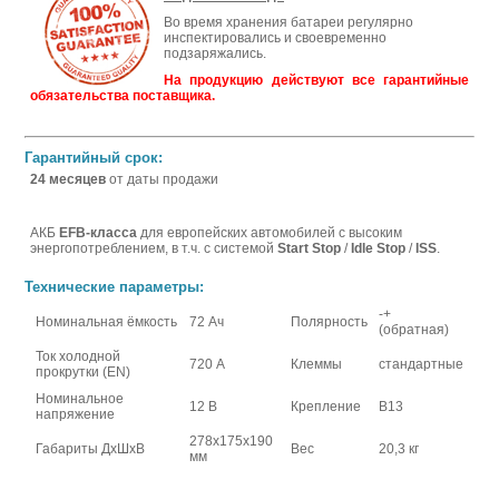
Во время хранения батареи регулярно
инспектировались и своевременно
подзаряжались.
На продукцию действуют все гарантийные
обязательства поставщика.
Гарантийный срок:
24 месяцев
от даты продажи
АКБ
EFB-класса
для европейских автомобилей с высоким
энергопотреблением, в т.ч. с системой
Start Stop
/
Idle Stop
/
ISS
.
Технические параметры:
-+
Номинальная ёмкость
72 Ач
Полярность
(обратная)
Ток холодной
720 А
Клеммы
стандартные
прокрутки (EN)
Номинальное
12 В
Крепление
В13
напряжение
278x175x190
Габариты ДхШхВ
Вес
20,3 кг
мм