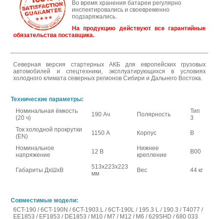
Во время хранения батареи регулярно
инспектировались и своевременно
подзаряжались.
На продукцию действуют все гарантийные
обязательства поставщика.
Северная версия стартерных АКБ для европейских грузовых
автомобилей и спецтехники, эксплуатирующихся в условиях
холодного климата северных регионов Сибири и Дальнего Востока.
Технические параметры:
Номинальная ёмкость
Тип
190 Ач
Полярность
(20 ч)
3
Ток холодной прокрутки
1150 А
Корпус
B
(EN)
Номинальное
Нижнее
12 В
B00
напряжение
крепление
513x223x223
Габариты ДхШхВ
Вес
44 кг
мм
Совместимые модели:
6CT-190 / 6CT-190N / 6CT-1903.L / 6CT-190L / 195.3 L / 190.3 / T4077 /
EE1853 / EF1853 / DE1853 / M10 / M7 / M12 / M6 / 629SHD / 680 033