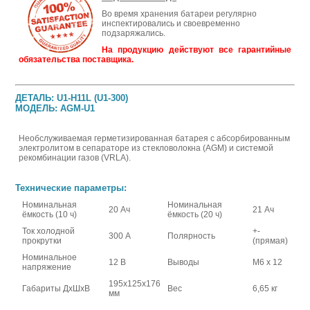
Во время хранения батареи регулярно
инспектировались и своевременно
подзаряжались.
На продукцию действуют все гарантийные
обязательства поставщика.
ДЕТАЛЬ: U1-H11L (U1-300)
МОДЕЛЬ: AGM-U1
Необслуживаемая герметизированная батарея с абсорбированным
электролитом в сепараторе из стекловолокна (AGM) и системой
рекомбинации газов (VRLA).
Технические параметры:
Номинальная
Номинальная
20 Ач
21 Ач
ёмкость (10 ч)
ёмкость (20 ч)
Ток холодной
+-
300 А
Полярность
прокрутки
(прямая)
Номинальное
12 В
Выводы
М6 х 12
напряжение
195x125x176
Габариты ДхШхВ
Вес
6,65 кг
мм