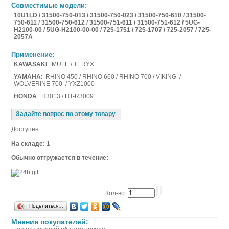
Совместимые модели:
10U1LD / 31500-750-013 / 31500-750-023 / 31500-750-610 / 31500-
750-611 / 31500-750-612 / 31500-751-611 / 31500-751-612 / 5UG-
H2100-00 / 5UG-H2100-00-00 / 725-1751 / 725-1707 / 725-2057 / 725-
2057A
Применение:
KAWASAKI
: MULE / TERYX
YAMAHA
: RHINO 450 / RHINO 660 / RHINO 700 / VIKING /
WOLVERINE 700 / YXZ1000
HONDA
: H3013 / HT-R3009
Задайте вопрос по этому товару
Доступен
На складе:
1
Обычно отгружается в течение:
Кол-во:
Поделиться…
Мнения покупателей: