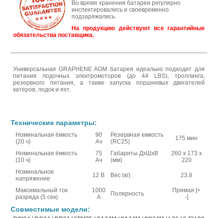
Во время хранения батареи регулярно
инспектировались и своевременно
подзаряжались.
На продукцию действуют все гарантийные
обязательства поставщика.
Универсальная GRAPHENE AGM батарея идеально подходит для
питания лодочных электромоторов (до 44 LBS), троллинга,
резервного питания, а также запуска поршневых двигателей
катеров, лодок и яхт.
Технические параметры:
Номинальная ёмкость
90
Резервная емкость
175 мин
(20 ч)
Ач
(RC25)
Номинальная ёмкость
75
Габариты ДхШхВ
260 x 173 x
(10 ч)
Ач
(мм)
220
Номинальное
12 В
Вес (кг)
23.8
напряжение
Максимальный ток
1000
Прямая [+
Полярность
разряда (5 сек)
А
-]
Совместимые модели: