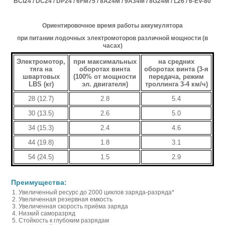
BCI24 / DC24 / DP24 / 6FM75 / 8A24M / 9A34M / 8G24M / L26 / 6-EV-80
Ориентировочное время работы аккумулятора
при питании лодочных электромоторов различной мощности (в
часах)
Электромотор,
при максимальных
на средних
тяга на
оборотах винта
оборотах винта (3-я
швартовых
(100% от мощности
передача, режим
LBS (кг)
эл. двигателя)
троллинга 3-4 км/ч)
28 (12.7)
2.8
5.4
30 (13.5)
2.6
5.0
34 (15.3)
2.4
4.6
44 (19.8)
1.8
3.1
54 (24.5)
1.5
2.9
Преимущества:
Увеличенный ресурс до 2000 циклов заряда-разряда*
Увеличенная резервная емкость
Увеличенная скорость приёма заряда
Низкий саморазряд
Стойкость к глубоким разрядам