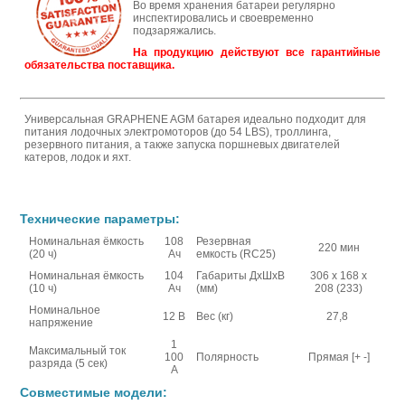
Во время хранения батареи регулярно
инспектировались и своевременно
подзаряжались.
На продукцию действуют все гарантийные
обязательства поставщика.
Универсальная GRAPHENE AGM батарея идеально подходит для
питания лодочных электромоторов (до 54 LBS), троллинга,
резервного питания, а также запуска поршневых двигателей
катеров, лодок и яхт.
Технические параметры:
Номинальная ёмкость
108
Резервная
220 мин
(20 ч)
Ач
емкость (RC25)
Номинальная ёмкость
104
Габариты ДхШхВ
306 x 168 x
(10 ч)
Ач
(мм)
208 (233)
Номинальное
12 В
Вес (кг)
27,8
напряжение
1
Максимальный ток
100
Полярность
Прямая [+ -]
разряда (5 сек)
А
Совместимые модели: