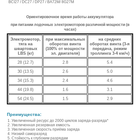
BCI27 / DC27 / DP27 / BA72M/ 8G27M
Ориентировочное время работы аккумулятора
при питании лодочных электромоторов различной мощности (в
часах)
Электромотор,
при максимальных
на средних
тяга на
оборотах винта
оборотах винта (3-я
швартовых
(100% от мощности
передача, режим
LBS (кг)
эл. двигателя)
троллинга 3-4 км/ч)
28 (12.7)
2.8
5.4
30 (13.5)
2.6
5.0
34 (15.3)
2.4
4.6
44 (19.8)
1.6
3.1
54 (24.5)
1.5
2.9
Преимущества:
Увеличенный ресурс до 2000 циклов заряда-разряда*
Увеличенная резервная емкость
Увеличенная скорость приёма заряда
Низкий саморазряд
Стойкость к глубоким разрядам