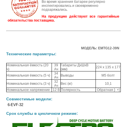
Во время хранения батареи регулярно
инспектировались и своевременно
подзаряжались.
На продукцию действуют все гарантийные
обязательства поставщика.
МОДЕЛЬ: EMTG12-39N
Технические параметры:
Номинальная ёмкость (20
39
Габариты ДхШхВ
224 x 135 x 177
ч)
Ач
(мм)
34
Номинальная ёмкость (5 ч)
Выводы
M5 болт
Ач
32
Номинальная ёмкость (3 ч)
Вес (кг)
10,1
Ач
Номинальное напряжение
12 В
Полярность
Обратная [- +]
Совместимые модели:
6-EVF-32
Срок службы в цикличном режиме: