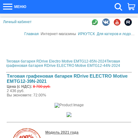
МЕНЮ
Личный кабинет
Главная
Интернет-магазины
ИРКУТСК
Для катеров и лодок
А
Тяговая батарея RDrive Electro Motive EMTG12-85N-2024
Тяговая
графеновая батарея RDrive ELECTRO Motive EMTG12-44N-2024
Тяговая графеновая батарея RDrive ELECTRO Motive
EMTG12-39N-2021
Цена (с НДС):
8 700 руб.
2 436 руб.
Вы экономите: 72.00%
Модель 2021 года