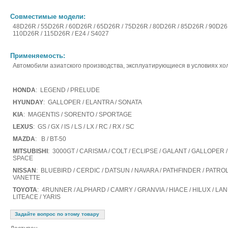
Совместимые модели:
48D26R / 55D26R / 60D26R / 65D26R / 75D26R / 80D26R / 85D26R / 90D26
110D26R / 115D26R / E24 / S4027
Применяемость:
Автомобили азиатского производства, эксплуатирующиеся в условиях хо
HONDA
: LEGEND / PRELUDE
HYUNDAY
: GALLOPER / ELANTRA / SONATA
KIA
: MAGENTIS / SORENTO / SPORTAGE
LEXUS
: GS / GX / IS / LS / LX / RC / RX / SC
MAZDA
: B / BT-50
MITSUBISHI
: 3000GT / CARISMA / COLT / ECLIPSE / GALANT / GALLOPER / 
SPACE
NISSAN
: BLUEBIRD / CERDIC / DATSUN / NAVARA / PATHFINDER / PATROL / 
VANETTE
TOYOTA
: 4RUNNER / ALPHARD / CAMRY / GRANVIA / HIACE / HILUX / L
LITEACE / YARIS
Задайте вопрос по этому товару