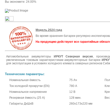
Вы экономите: 24.00%
Модель 2024 года
Во время хранения батареи регулярно инспектиров
На продукцию действуют все гарантийные обязат
Автомобильные аккумуляторы
ИРКУT Северная версия
, произве
увеличенным токовым характеристикам аккумуляторные батареи
ИРКУ
для эксплуатации в условиях холодного климата северных регионов Сиби
Технические параметры:
Номинальная ёмкость
75 Ач
Пол
Ток холодной прокрутки (EN)
780 А
Кл
Номинальное напряжение
12 В
Кре
Резервная ёмкость (25 А)
128 мин.
Вес
Габариты ДхШхВ
260x173x220 мм