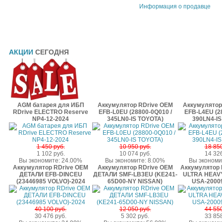
Информация о продавце
АКЦИИ
СЕГОДНЯ
AGM батарея для ИБП
Аккумулятор RDrive OEM
Аккумулятор
RDrive ELECTRO Reserve
EFB-L0EU (28800-0Q010 /
EFB-L4EU (28
NP4-12-2024
345LN0-IS TOYOTA)
390LN4-IS
1 450 руб.
10 950 руб.
18 850
1 102 руб.
10 074 руб.
14 326
Вы экономите: 24.00%
Вы экономите: 8.00%
Вы экономи
Аккумулятор RDrive OEM
Аккумулятор RDrive OEM
Аккумулятор R
ДЕТАЛИ EFB-DINCEU
ДЕТАЛИ SMF-LB3EU (KE241-
ULTRA HEAV
(23446985 VOLVO)-2024
65D00-NY NISSAN)
USA-20009
40 100 руб.
12 050 руб.
44 550
30 476 руб.
5 302 руб.
33 858