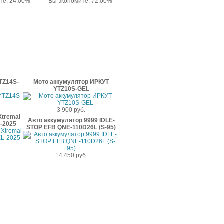
те: 24.00%
Вы экономите: 72.00%
TZ14S-
Мото аккумулятор ИРКУТ
YTZ10S-GEL
3 900 руб.
Xtremal
Авто аккумулятор 9999 IDLE-
-2025
STOP EFB QNE-110D26L (S-95)
14 450 руб.