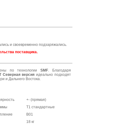
ались и своевременно подзаряжались.
ельства поставщика.
дены по технологии
SMF
. Благодаря
T Северная версия
идеально подходят
ри и Дальнего Востока.
ярность
+- (прямая)
еммы
Т1 стандартные
пление
В01
18 кг