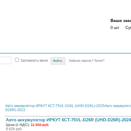
Ваши зак
0 шт.
Су
Магазины
Опт
Скидки
Акции
Оплата
Доставка
Отслежка доста
Запомнить меня
Забыли пароль?
Логин?
автомобилей
Автомобильные аккумуляторы и сопутствующие товары
ИРКУТ
ИРКУТ С
26R (UHD-D26R)-2024
Авто аккумулятор ИРКУТ 6CT-75VL-D26L (UHD-D26L)-2025
Авто аккумуля
D26R)-2023
Авто аккумулятор ИРКУТ 6CT-75VL-D26R (UHD-D26R)-2024
Цена (с НДС):
11 350 руб.
8 626 руб.