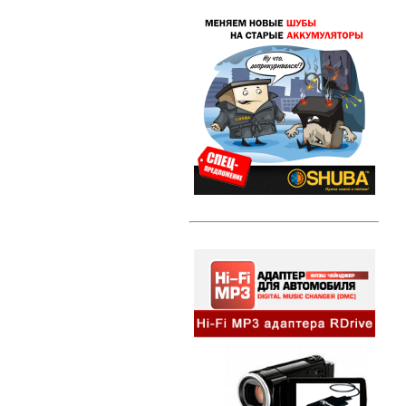
Свечи зажигания DENSO Twin Tip
(TT)
Свечи зажигания DENSO Iridium
Power
Свечи зажигания DENSO Platinum
Литые диски
Амортизаторы и стойки
Амортизаторы и стойки KYB
Excel-G
Автозвук
HI-FI MP3 адаптеры и
сопутствующие товары
Динамики
Компактные сабвуферы
Съемники для автомагнитол
Альтернативная оптика
Ангельские глазки
Противотуманные фары
Передние фары
Задние фонари
Внешний тюнинг