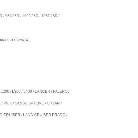
R / 95D26R / 100D26R / 105D26R /
лодного климата.
L200 / L300 / L400 / LANCER / PAJERO /
PICK / SILVIA / SKYLINE / URVAN /
AND CRUISER / LAND CRUISER PRADO /