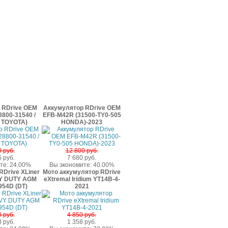
 RDrive OEM
Аккумулятор RDrive OEM
800-31540 /
EFB-M42R (31500-TY0-505
 TOYOTA)
HONDA)-2023
 руб.
12 800 руб.
 руб.
7 680 руб.
те: 24.00%
Вы экономите: 40.00%
Drive XLiner
Мото аккумулятор RDrive
Y DUTY AGM
eXtremal Iridium YT14B-4-
54D (DT)
2021
 руб.
4 850 руб.
 руб.
1 358 руб.