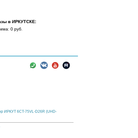
азы в ИРКУТСКЕ:
мма: 0 руб.
вки
Новости
Информация
еверная версия для азиатских автомобилей
тор ИРКУТ 6CT-75VL-D26R (UHD-