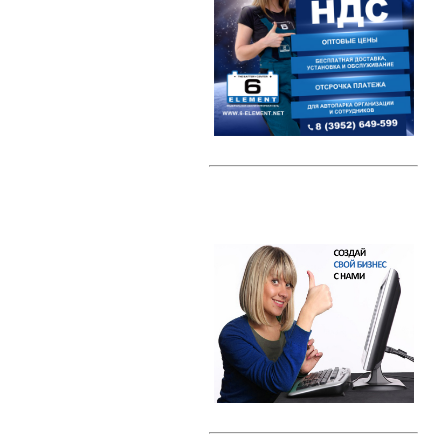
Автомобильные тестеры
Датчики давления шин (TPMS)
Индикаторные предохранители
Компрессоры
Наборы ключей
Преобразователи напряжения /
Инверторы
Радар-детекторы
Многофункциональные пуско-
зарядные устройства
Проекторы на лобовое стекло
(HUD)
Разветвители прикуривателя
Тросы буксировки
Автолампы
Светодиодные лампы
Галогеновые лампы с эффектом
ксенона
Ксенон
Свечи зажигания
Свечи зажигания DENSO