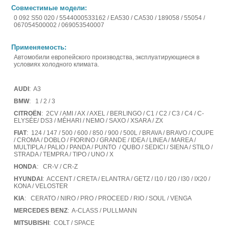
Совместимые модели:
0 092 S50 020 / 5544000533162 / EA530 / CA530 / 189058 / 55054 /
067054500002 / 069053540007
Применяемость:
Автомобили европейского производства, эксплуатирующиеся в
условиях холодного климата.
AUDI
: A3
BMW
: 1 / 2 / 3
CITROËN
: 2CV / AMI / AX / AXEL / BERLINGO / C1 / C2 / C3 / C4 / C-
ELYSÉE/ DS3 / MÉHARI / NEMO / SAXO / XSARA / ZX
FIAT
: 124 / 147 / 500 / 600 / 850 / 900 / 500L / BRAVA / BRAVO / COUPE
/ CROMA / DOBLO / FIORINO / GRANDE / IDEA / LINEA / MAREA /
MULTIPLA / PALIO / PANDA / PUNTO / QUBO / SEDICI / SIENA / STILO /
STRADA / TEMPRA / TIPO / UNO / X
HONDA
: CR-V / CR-Z
HYUNDAI
: ACCENT / CRETA / ELANTRA / GETZ / I10 / I20 / I30 / IX20 /
KONA / VELOSTER
KIA
: CERATO / NIRO / PRO / PROCEED / RIO / SOUL / VENGA
MERCEDES BENZ
: A-CLASS / PULLMANN
MITSUBISHI
: COLT / SPACE