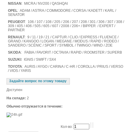
NISSAN
: MICRA / NV200 / QASHQAI
OPEL
: ADAM / ASTRA / COMMODORE / CORSA / KADETT / KARL /
SENATOR
PEUGEOT
: 106 / 107 / 108 / 205 / 206 / 207 / 208 / 301 / 306 / 307 / 308 /
309 / 405 / 406 / 505 / 605 / 607 / 2008 / 206+ / BIPPER / EXPERT /
PARTNER
RENAULT
: 9 / 11 / 19 / 21 / CAPTUR / CLIO / EXPRESS / FLUENCE /
GRAND / KANGOO / LOGAN / MEGANE / MODUS / RAPID / RODEO /
SANDERO / SCÉNIC / SPORT / SYMBOL / TWINGO / WIND / ZOE
SKODA
: FABIA / FAVORIT / OCTAVIA / RAPID / ROOMSTER / SUPERB
SUZUKI
: IGNIS / SWIFT / SX4
TOYOTA
: AURIS / AYGO / CARINA / C-HR / COROLLA / PRIUS / VERSO
/ VIOS / YARIS
Задайте вопрос по этому товару
Доступен
На складе:
2
Обычно отгружается в течение:
Кол-во: