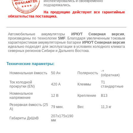
инспектировались и своевременно
подзаряжались.
На продукцию действуют все гарантийные
обязательства поставщика.
Автомобильные аккумуляторы
ИРКУT Северная версия
,
произведены по технологии
SMF
. Благодаря увеличенным токовым
характеристикам аккумуляторные батареи
ИРКУT Северная версия
идеально подходят для эксплуатации в условиях холодного климата
северных регионов Сибири и Дальнего Востока.
Технические параметры:
-+
Номинальная ёмкость
50 Ач
Полярность
(обратная)
Ток холодной
Т1
420 А
Клеммы
прокрутки (EN)
стандартные
Номинальное
12 В
Крепление
В13
напряжение
Резервная ёмкость (25
79 мин.
Вес
11,3 кг
А)
207x175x190
Габариты ДхШхВ
мм