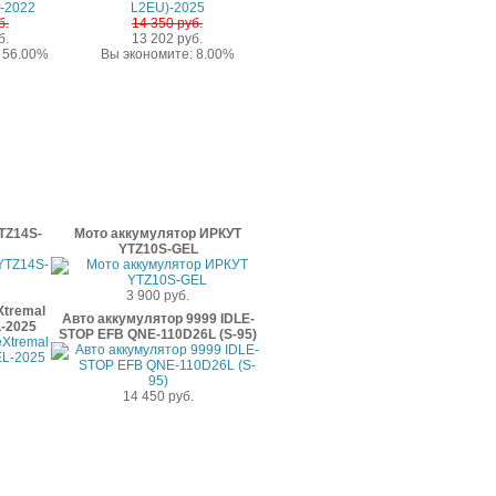
б.
14 350 руб.
б.
13 202 руб.
 56.00%
Вы экономите: 8.00%
TZ14S-
Мото аккумулятор ИРКУТ
YTZ10S-GEL
3 900 руб.
Xtremal
Авто аккумулятор 9999 IDLE-
-2025
STOP EFB QNE-110D26L (S-95)
14 450 руб.