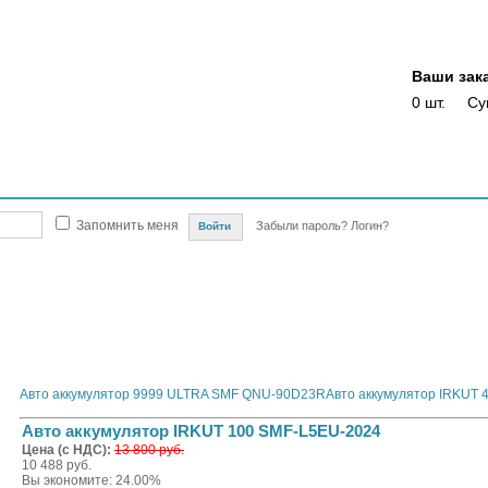
Ваши зак
0 шт.
Су
Магазины
Опт
Скидки
Акции
Оплата
Доставка
Отслежка доста
Запомнить меня
Забыли пароль?
Логин?
автомобилей
Автомобильные аккумуляторы и сопутствующие товары
ИРКУТ
IRKUT E
U-2024
Авто аккумулятор 9999 ULTRA SMF QNU-90D23R
Авто аккумулятор IRKUT 
Авто аккумулятор IRKUT 100 SMF-L5EU-2024
Цена (с НДС):
13 800 руб.
10 488 руб.
Вы экономите: 24.00%