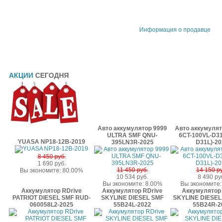
Информация о продавце
АКЦИИ
СЕГОДНЯ
Авто аккумулятор 9999
Авто аккумулят
ULTRA SMF QNU-
6CT-100VL-D31
YUASA NP18-12B-2019
395LN3R-2025
D31L)-20
8 450 руб.
1 690 руб.
11 450 руб.
14 150 ру
Вы экономите: 80.00%
10 534 руб.
8 490 ру
Вы экономите: 8.00%
Вы экономите:
Аккумулятор RDrive
Аккумулятор RDrive
Аккумулятор 
PATRIOT DIESEL SMF RUD-
SKYLINE DIESEL SMF
SKYLINE DIESEL
060058L2-2025
55B24L-2022
55B24R-2