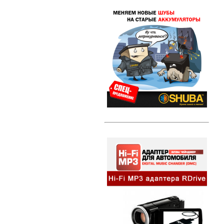
Свечи зажигания DENSO Twin Tip
(TT)
Свечи зажигания DENSO Iridium
Power
Свечи зажигания DENSO Platinum
Литые диски
Амортизаторы и стойки
Амортизаторы и стойки KYB
Excel-G
Автозвук
HI-FI MP3 адаптеры и
сопутствующие товары
Динамики
Компактные сабвуферы
Съемники для автомагнитол
Альтернативная оптика
Ангельские глазки
Противотуманные фары
Передние фары
Задние фонари
Внешний тюнинг