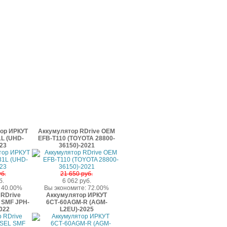
ор ИРКУТ
Аккумулятор RDrive OEM
L (UHD-
EFB-T110 (TOYOTA 28800-
23
36150)-2021
б.
21 650 руб.
б.
6 062 руб.
 40.00%
Вы экономите: 72.00%
RDrive
Аккумулятор ИРКУТ
 SMF JPH-
6СТ-60AGM-R (AGM-
022
L2EU)-2025