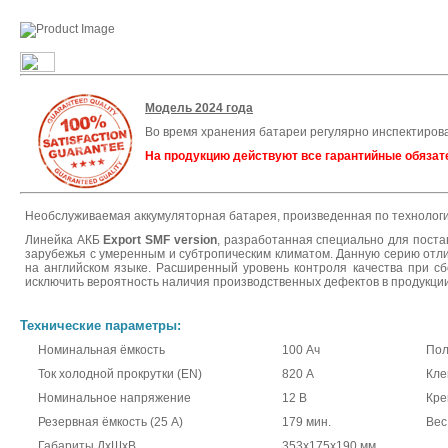
Модель 2024 года
Во время хранения батареи регулярно инспектиров
На продукцию действуют все гарантийные обязат
Необслуживаемая аккумуляторная батарея, произведенная по технолог
Линейка АКБ
Export SMF version
, разработанная специально для поста
зарубежья с умеренным и субтропическим климатом. Данную серию отл
на английском языке. Расширенный уровень контроля качества при сб
исключить вероятность наличия производственных дефектов в продукции
Технические параметры:
Номинальная ёмкость
100 Ач
Пол
Ток холодной прокрутки (EN)
820 А
Кл
Номинальное напряжение
12 В
Кре
Резервная ёмкость (25 А)
179 мин.
Вес
Габариты ДхШхВ
353x175x190 мм