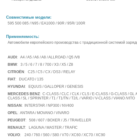
Совместимые модели:
595 500 085 / N95 / EA1000 / 90R / 95R/ 100R
Применяемость:
Автомобили европейского производства с традиционной системой заряд
AUDI
: A4 / A5 / A6 / A8 / ALLROAD / Q5 /V8
BMW
: 3 / 5 / 6 / 7 / 8 / 700 / X3 / X5 / Z8
CITROËN
: C25 / C5 / CX / DS3 / RELAY
FIAT
: DUCATO / 135
HYUNDAI
: EQUUS / GALLOPER / GENESIS
MERCEDES BENZ
: C-CLASS / CLC / CLK / CLS / E-CLASS / G-CLASS / GL 
CLASS / SL / SPRINTER / T1 / T1/TN / T2/L / VARIO / V-CLASS / VIANO /VITO
NISSAN
: INTERSTAR / NP300 / NV400
OPEL
: ANTARA / MOVANO / VIVARO
PEUGEOT
: 508 / 607 / BOXER / J5 / TRAVELLER
RENAULT
: LAGUNA / MASTER / TRAFIC
VOLVO
: 240 / 760 / S60 / S80 / V70 / XC60 / XC70 / XC90