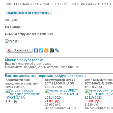
VW
: LT / AMAROK / CC / CRAFTER / LT / MULTIVAN / PASSAT / POLO / 
Задайте вопрос по этому товару
Доступен
На складе:
2
Обычно отгружается в течение:
Поделиться…
Мнения покупателей:
Еще нет мнений об этом товаре.
Пожалуйста, войдите, чтобы оставить свое мнение.
Вас, возможно, заинтересуют следующие товары
Автоматическое
Аккумулятор ИРКУТ
Авто аккумулятор
зарядное устройство
6СТ-92AGM-R (AGM-
6CT-100VL-R (SMF-
ИРКУТ ЗУ-6А
L5EU)-2024
L5EU)-2023
4 350 руб.
21 000 руб.
13 800 руб.
15 960 руб.
8 280 руб.
Вы экономите: 24.00%
Вы экономите: 40.