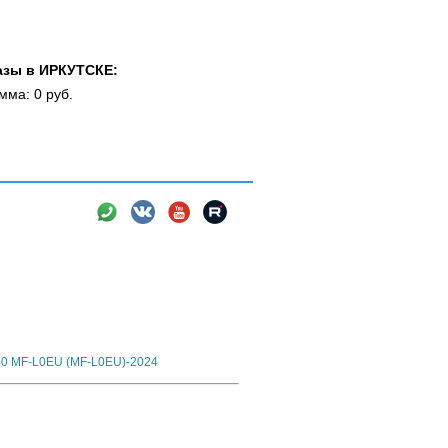
азы в ИРКУТСКЕ:
мма: 0 руб.
вки
Новости
Информация
xport Version для европейских автомобилей
40 MF-L0EU (MF-L0EU)-2024