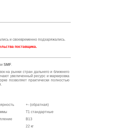
ались и своевременно подзаряжались.
ельства поставщика.
ии
SMF
.
вок на рынки стран дальнего и ближнего
ичают увеличенный ресурс и маркировка
орке позволяет практически полностью
.
ярность
+- (обратная)
еммы
Т1 стандартные
пление
В13
22 кг