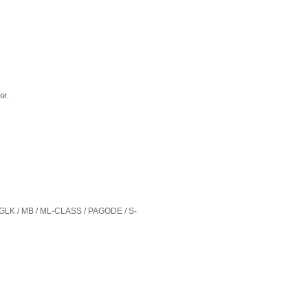
ки.
/GLK / MB / ML-CLASS / PAGODE / S-