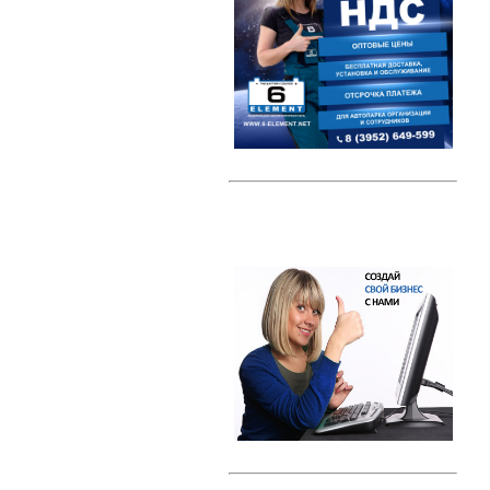
Автомобильные тестеры
Датчики давления шин (TPMS)
Индикаторные предохранители
Компрессоры
Наборы ключей
Преобразователи напряжения /
Инверторы
Радар-детекторы
Многофункциональные пуско-
зарядные устройства
Проекторы на лобовое стекло
(HUD)
Разветвители прикуривателя
Тросы буксировки
Автолампы
Светодиодные лампы
Галогеновые лампы с эффектом
ксенона
Ксенон
Свечи зажигания
Свечи зажигания DENSO