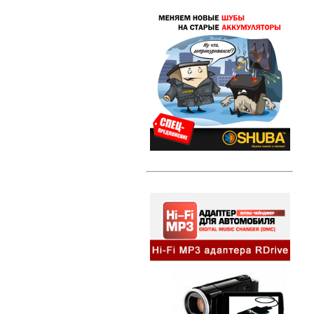
Свечи зажигания DENSO Twin Tip
(TT)
Свечи зажигания DENSO Iridium
Power
Свечи зажигания DENSO Platinum
Литые диски
Амортизаторы и стойки
Амортизаторы и стойки KYB
Excel-G
Автозвук
HI-FI MP3 адаптеры и
сопутствующие товары
Динамики
Компактные сабвуферы
Съемники для автомагнитол
Альтернативная оптика
Ангельские глазки
Противотуманные фары
Передние фары
Задние фонари
Внешний тюнинг