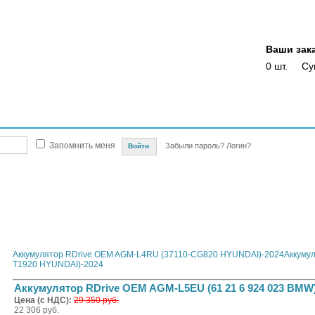
Ваши зак
0 шт.
Су
Магазины
Опт
Скидки
Акции
Оплата
Доставка
Отслежка доста
Запомнить меня
Забыли пароль?
Логин?
автомобилей
Автомобильные аккумуляторы и сопутствующие товары
RDRIVE
RDrive
ккумулятор RDrive OEM AGM-L5EU (61 21 6 924 023 BMW)-2024
Аккумулятор RDrive OEM AGM-L4RU (37110-CG820 HYUNDAI)-2024
Аккуму
T1920 HYUNDAI)-2024
Аккумулятор RDrive OEM AGM-L5EU (61 21 6 924 023 BMW)
Цена (с НДС):
29 350 руб.
22 306 руб.