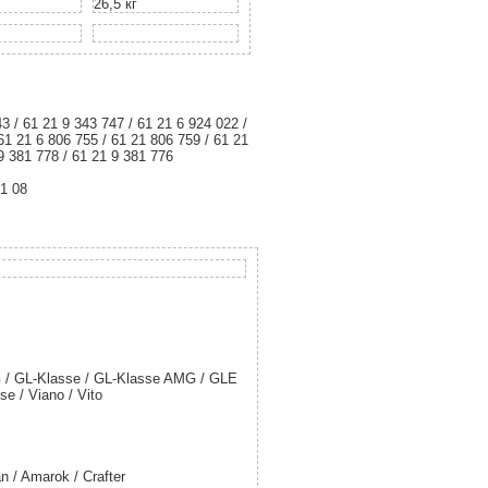
26,5 кг
3 / 61 21 9 343 747 / 61 21 6 924 022 /
61 21 6 806 755 / 61 21 806 759 / 61 21
 9 381 778 / 61 21 9 381 776
91 08
G / GL-Klasse / GL-Klasse AMG / GLE
e / Viano / Vito
an / Amarok / Crafter