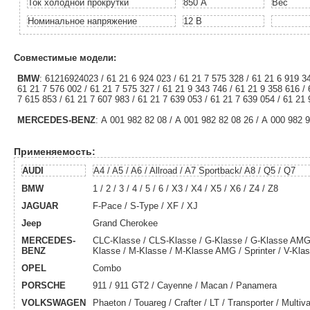
Ток холодной прокрутки
850 А
Вес
Номинальное напряжение
12 В
Совместимые модели:
BMW
: 61216924023 / 61 21 6 924 023 / 61 21 7 575 328 / 61 21 6 919 34
61 21 7 576 002 / 61 21 7 575 327 / 61 21 9 343 746 / 61 21 9 358 616 / 
7 615 853 / 61 21 7 607 983 / 61 21 7 639 053 / 61 21 7 639 054 / 61 21
MERCEDES-BENZ
: А 001 982 82 08 / А 001 982 82 08 26 / А 000 982 
Применяемость:
AUDI
A4 / A5 / A6 / Allroad / A7 Sportback/ A8 / Q5 / Q7
BMW
1 / 2 / 3 / 4 / 5 / 6 / X3 / X4 / X5 / X6 / Z4 / Z8
JAGUAR
F-Pace / S-Type / XF / XJ
Jeep
Grand Cherokee
MERCEDES-
CLC-Klasse / CLS-Klasse / G-Klasse / G-Klasse AM
BENZ
Klasse / M-Klasse / M-Klasse AMG / Sprinter / V-Klass
OPEL
Combo
PORSCHE
911 / 911 GT2 / Cayenne / Macan / Panamera
VOLKSWAGEN
Phaeton / Touareg / Сrafter / LT / Transporter / Multiv