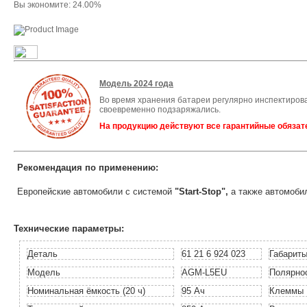
Вы экономите: 24.00%
Модель 2024 года
Во время хранения батареи регулярно инспектиров
своевременно подзаряжались.
На продукцию действуют все гарантийные обязат
Рекомендация по применению:
Европейские автомобили с системой
"Start-Stop",
а также автомоби
Технические параметры:
Деталь
61 21 6 924 023
Габарит
Модель
AGM-L5EU
Полярно
Номинальная ёмкость (20 ч)
95 Ач
Клеммы