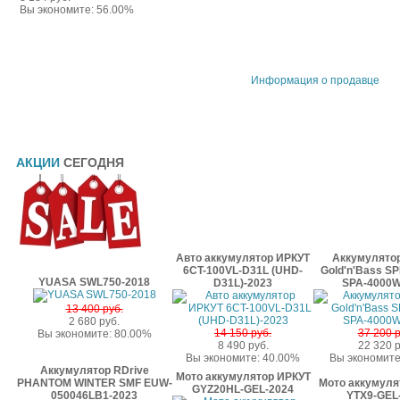
Вы экономите: 56.00%
Информация о продавце
АКЦИИ
СЕГОДНЯ
Авто аккумулятор ИРКУТ
Аккумулятор
6CT-100VL-D31L (UHD-
Gold'n'Bass S
YUASA SWL750-2018
D31L)-2023
SPA-4000W
13 400 руб.
2 680 руб.
14 150 руб.
37 200 р
Вы экономите: 80.00%
8 490 руб.
22 320 р
Вы экономите: 40.00%
Вы экономите
Аккумулятор RDrive
Мото аккумулятор ИРКУТ
PHANTOM WINTER SMF EUW-
Мото аккумуля
GYZ20HL-GEL-2024
050046LB1-2023
YTX9-GEL