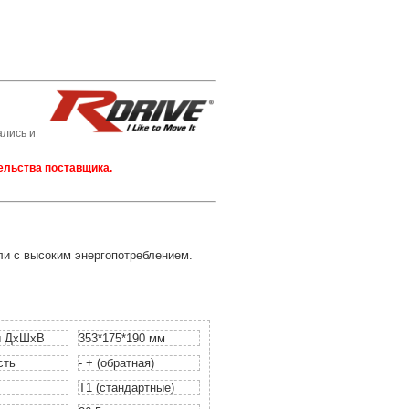
ались и
ельства поставщика.
ли с высоким энергопотреблением.
ы ДхШхВ
353*175*190 мм
сть
- + (обратная)
Т1 (стандартные)