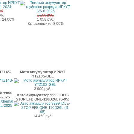
уб.
уб.
1 150 руб.
: 24.00%
1 058 руб.
Вы экономите: 8.00%
TZ14S-
Мото аккумулятор ИРКУТ
YTZ10S-GEL
3 900 руб.
Xtremal
Авто аккумулятор 9999 IDLE-
-2025
STOP EFB QNE-110D26L (S-95)
14 450 руб.