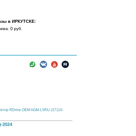
азы в ИРКУТСКЕ:
мма: 0 руб.
вки
Новости
Информация
 OEM ДЕТАЛИ - аналоги штатных автомобильных
лятор RDrive OEM AGM-L5RU (37110-
-2024