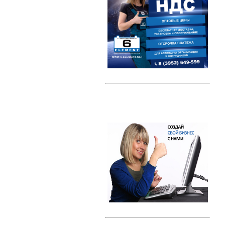
Автомобильные тестеры
Датчики давления шин (TPMS)
Индикаторные предохранители
Компрессоры
Наборы ключей
Преобразователи напряжения /
Инверторы
Радар-детекторы
Многофункциональные пуско-
зарядные устройства
Проекторы на лобовое стекло
(HUD)
Разветвители прикуривателя
Тросы буксировки
Автолампы
Светодиодные лампы
Галогеновые лампы с эффектом
ксенона
Ксенон
Свечи зажигания
Свечи зажигания DENSO