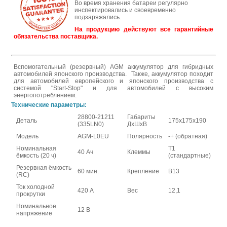
Во время хранения батареи регулярно
инспектировались и своевременно
подзаряжались.
На продукцию действуют все гарантийные
обязательства поставщика.
Вспомогательный (резервный) AGM аккумулятор для гибридных
автомобилей японского производства. Также, аккумулятор походит
для автомобилей европейского и японского производства с
системой "Start-Stop" и для автомобилей с высоким
энергопотреблением.
Технические параметры:
28800-21211
Габариты
Деталь
175х175х190
(335LN0)
ДхШхВ
Модель
AGM-L0EU
Полярность
-+ (обратная)
Номинальная
Т1
40 Ач
Клеммы
ёмкость (20 ч)
(стандартные)
Резервная ёмкость
60 мин.
Крепление
В13
(RC)
Ток холодной
420 А
Вес
12,1
прокрутки
Номинальное
12 В
напряжение