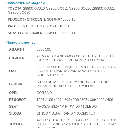
Совместимые модели:
TOYOTA
: 28800-0Q010 /28800-0Q011 /28800-0Q020 /28800-0Q021
/28800-0Q050
PEUGEOT
/
CITROEN
: E 364 040 / 5600.TL
VAG
: 000 915 105 DN / JZW 915 105 D
SBA
: 335LN0 / 340LN0 / 345LN0 / 355LN0
Применяемость:
ABARTH
500 / 595
2 CV / ACADIANE / AX / AXEL / C1 / C2 / C3 / C3 II /
CITROEN
C4 / DS3 / DYANE / MEHARII / SAXO / Visa
500 C II / 500 II / CINQUECENTO / DOBLO / CARGO
FIAT
/ GRANDE / PANDA / PANDA VAN / PUNTO /
SEICENTO / X 1/9
A 112 / BETA H.P.E. / BETA / DEDRA / DELTA II /
LANCIA
PRISMA / TREVI / Y / Y10 / YPSILON
OPEL
CORSA D
PEUGEOT
1007 / 106 / 107 / 205 / 206 / 307 / 309 / 405 / 406
SEAT
AROSA / IBIZA / MII/ PANDA / TOLEDO
SKODA
CITIGO / FABIA / RAPID / ROOMSTER
AYGO / AQUA / COROLLA AXIO / FIELDER / LEXUS
TOYOTA
UX300E / PRIUS / PROBOX / SUCCEED / SIENTA /