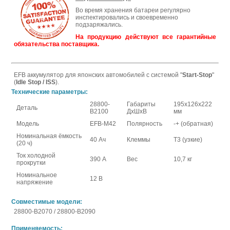
Во время хранения батареи регулярно
инспектировались и своевременно
подзаряжались.
На продукцию действуют все гарантийные
обязательства поставщика.
EFB аккумулятор для японских автомобилей с системой "
Start-Stop
"
(
Idle Stop / ISS
).
Технические параметры:
28800-
Габариты
195x126x222
Деталь
B2100
ДхШхВ
мм
Модель
EFB-M42
Полярность
-+ (обратная)
Номинальная ёмкость
40 Ач
Клеммы
Т3 (узкие)
(20 ч)
Ток холодной
390 А
Вес
10,7 кг
прокрутки
Номинальное
12 В
напряжение
Совместимые модели:
28800-B2070 / 28800-B2090
Применяемость: