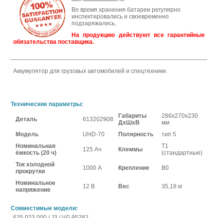
Во время хранения батареи регулярно
инспектировались и своевременно
подзаряжались.
На продукцию действуют все гарантийные
обязательства поставщика.
Аккумулятор для грузовых автомобилей и спецтехники.
Технические параметры:
Габариты
286х270х230
Деталь
613202908
ДхШхВ
мм
Модель
UHD-70
Полярность
тип 5
Номинальная
Т1
125 Ач
Клеммы
ёмкость (20 ч)
(стандартные)
Ток холодной
1000 А
Крепление
B0
прокрутки
Номинальное
12 В
Вес
35,18 кг
напряжение
Совместимые модели:
625 023 000 / J3 / VG 95282