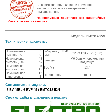
Во время хранения батареи регулярно
инспектировались и своевременно
подзаряжались.
На продукцию действуют все гарантийные
обязательства поставщика.
МОДЕЛЬ: EMTG12-55N
Технические параметры:
Номинальная
55
Габариты ДхШхВ
223 x 123 x 175 (193)
ёмкость (20 ч)
Ач
(мм)
Номинальная
48
M6 болт + переходники
Выводы
ёмкость (5 ч)
Ач
под конус
Номинальная
45
Вес (кг)
13,4
ёмкость (3 ч)
Ач
Номинальное
12
Полярность
Тип 4
напряжение
В
Совместимые модели:
6-EV-45B / 6-EVF-45 / EMTG12-52N
Срок службы в цикличном режиме: