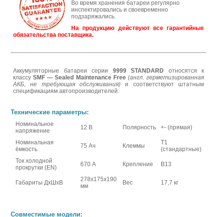
Во время хранения батареи регулярно
инспектировались и своевременно
подзаряжались.
На продукцию действуют все гарантийные
обязательства поставщика.
Аккумуляторные батареи серии
9999 STANDARD
относятся к
классу
SMF — Sealed Maintenance Free
(англ. герметизированная
АКБ, не требующая обслуживания)
и соответствуют штатным
спецификациям автопроизводителей.
Технические параметры:
Номинальное
12 В
Полярность
+- (прямая)
напряжение
Номинальная
Т1
75 Ач
Клеммы
ёмкость
(стандартные)
Ток холодной
670 А
Крепление
В13
прокрутки (EN)
278x175x190
Габариты ДхШхВ
Вес
17,7 кг
мм
Совместимые модели: