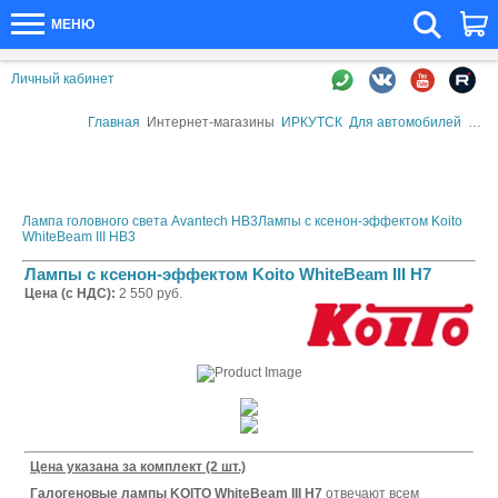
МЕНЮ
Личный кабинет
Главная
Интернет-магазины
ИРКУТСК
Для автомобилей
Авт
Лампа головного света Avantech HB3
Лампы с ксенон-эффектом Koito
WhiteBeam III HB3
Лампы с ксенон-эффектом Koito WhiteBeam III H7
Цена (с НДС):
2 550 руб.
Цена указана за комплект (2 шт.)
Г
алогеновые лампы KOITO WhiteBeam III H7
отвечают всем