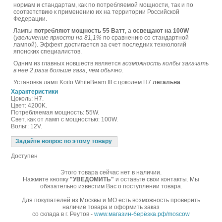
нормам и стандартам, как по потребляемой мощности, так и по
соответствию к применению их на территории Российской
Федерации.
Лампы
потребляют мощность 55 Ватт
, а
освещают на 100W
(
увеличение яркости на 81,1%
по сравнению со стандартной
лампой). Эффект достигается за счет последних технологий
японских специалистов.
Одним из главных новшеств является
возможность колбы закачать
в нее 2 раза больше газа, чем обычно
.
Установка ламп Koito WhiteBeam III с цоколем H7
легальна
.
Характеристики
Цоколь: H7.
Цвет: 4200K.
Потребляемая мощность: 55W.
Свет, как от ламп с мощностью: 100W.
Вольт: 12V.
Задайте вопрос по этому товару
Доступен
Этого товара сейчас нет в наличии.
Нажмите кнопку
"УВЕДОМИТЬ"
и оставьте свои контакты. Мы
обязательно известим Вас о поступлении товара.
Для покупателей из Москвы и МО есть возможность проверить
наличие товара и оформить заказ
со склада в г. Реутов -
www.магазин-берёзка.рф/moscow