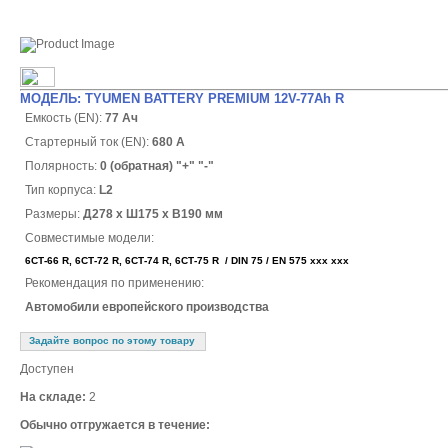
МОДЕЛЬ: TYUMEN BATTERY PREMIUM 12V-77Ah R
Емкость (EN):
77 Ач
Стартерный ток (EN):
680 А
Полярность:
0 (обратная)
"+" "-"
Тип корпуса:
L2
Размеры:
Д278 х Ш175 х В190 мм
Совместимые модели:
6СТ-66 R, 6СТ-72 R, 6СТ-74 R, 6СТ-75 R / DIN 75 / EN 575 xxx xxx
Рекомендация по применению:
Автомобили европейского производства
Задайте вопрос по этому товару
Доступен
На складе:
2
Обычно отгружается в течение: