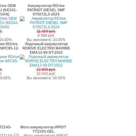
rive OEM
Аккумулятор RDrive
 (KE241-
PATRIOT DIESEL SMF
SSAN)
075072L3-2024
б.
11 300 руб.
.
8 588 руб.
 24.00%
Вы экономите: 24.00%
ея RDrive
Лодочный аккумулятор
NPC85-12-
RDRIVE ELECTRO MARINE
EMA12-90 DT-2022
б.
22 800 руб.
б.
10 032 руб.
 8.00%
Вы экономите: 56.00%
TZ14S-
Мото аккумулятор ИРКУТ
YTZ10S-GEL