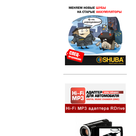
Свечи зажигания DENSO Twin Tip
(TT)
Свечи зажигания DENSO Iridium
Power
Свечи зажигания DENSO Platinum
Литые диски
Амортизаторы и стойки
Амортизаторы и стойки KYB
Excel-G
Автозвук
HI-FI MP3 адаптеры и
сопутствующие товары
Динамики
Компактные сабвуферы
Съемники для автомагнитол
Альтернативная оптика
Ангельские глазки
Противотуманные фары
Передние фары
Задние фонари
Внешний тюнинг