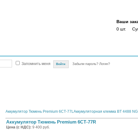
Ваши зак
0 шт.
Су
Магазины
Опт
Скидки
Акции
Оплата
Доставка
Отслежка доста
Запомнить меня
Забыли пароль?
Логин?
автомобилей
Автомобильные аккумуляторы и сопутствующие товары
ТЮМЕНЬ (Росс
Аккумулятор Тюмень Premium 6СТ-77L
Аккумуляторная клемма BT 4488 NG 
Аккумулятор Тюмень Premium 6СТ-77R
Цена (с НДС):
9 400 руб.