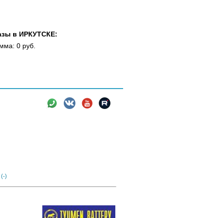
азы в ИРКУТСКЕ:
мма: 0 руб.
вки
Новости
Информация
ия)
Аккумулятор Тюмень Premium 6СТ-77R
(-)