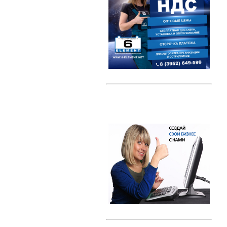
Автомобильные тестеры
Датчики давления шин (TPMS)
Индикаторные предохранители
Компрессоры
Наборы ключей
Преобразователи напряжения /
Инверторы
Радар-детекторы
Многофункциональные пуско-
зарядные устройства
Проекторы на лобовое стекло
(HUD)
Разветвители прикуривателя
Тросы буксировки
Автолампы
Светодиодные лампы
Галогеновые лампы с эффектом
ксенона
Ксенон
Свечи зажигания
Свечи зажигания DENSO