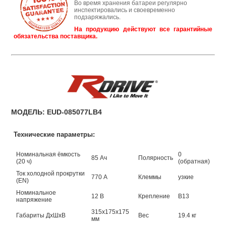
Во время хранения батареи регулярно
инспектировались и своевременно
подзаряжались.
На продукцию действуют все гарантийные
обязательства поставщика.
МОДЕЛЬ: EUD-085077LB4
Технические параметры:
Номинальная ёмкость
0
85 Ач
Полярность
(20 ч)
(обратная)
Ток холодной прокрутки
770 А
Клеммы
узкие
(EN)
Номинальное
12 В
Крепление
B13
напряжение
315х175х175
Габариты ДхШхВ
Вес
19.4 кг
мм