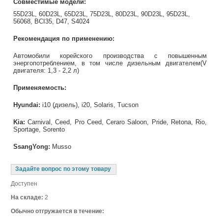
Совместимые модели:
55D23L, 60D23L,
65D23L,
75D23L, 80D23L, 9
0D23L,
95D23L,
56068, BCI35, D47, S4024
Рекомендация по применению:
Автомобили корейского производства с повышенным
энергопотреблением, в том числе дизельным двигателем(V
двигателя: 1,3 - 2,2 л)
Применяемость:
Hyundai:
i10 (дизель), i20, Solaris, Tucson
Kia:
Carnival, Ceed, Pro Ceed, Ceraro Saloon, Pride, Retona, Rio,
Sportage, Sorento
SsangYong:
Musso
Задайте вопрос по этому товару
Доступен
На складе:
2
Обычно отгружается в течение: