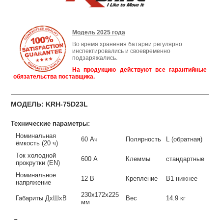
Модель 2025 года
Во время хранения батареи регулярно
инспектировались и своевременно
подзаряжались.
На продукцию действуют все гарантийные
обязательства поставщика.
МОДЕЛЬ: KRH-75D23L
Технические параметры:
Номинальная
60 Ач
Полярность
L (обратная)
ёмкость (20 ч)
Ток холодной
600 А
Клеммы
стандартные
прокрутки (EN)
Номинальное
12 В
Крепление
B1 нижнее
напряжение
230x172x225
Габариты ДхШхВ
Вес
14.9 кг
мм