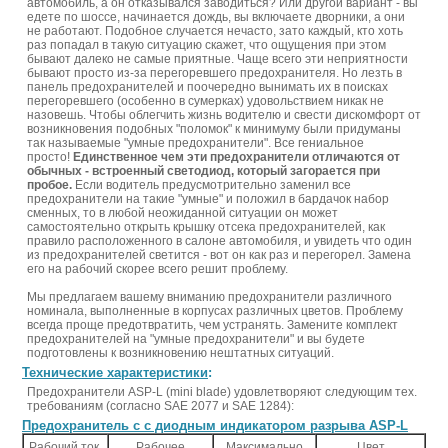
автомобиль, а он отказывался заводиться? Или другой вариант - вы
едете по шоссе, начинается дождь, вы включаете дворники, а они
не работают. Подобное случается нечасто, зато каждый, кто хоть
раз попадал в такую ситуацию скажет, что ощущения при этом
бывают далеко не самые приятные. Чаще всего эти неприятности
бывают просто из-за перегоревшего предохранителя. Но лезть в
панель предохранителей и поочередно вынимать их в поисках
перегоревшего (особенно в сумерках) удовольствием никак не
назовешь. Чтобы облегчить жизнь водителю и свести дискомфорт от
возникновения подобных "поломок" к минимуму были придуманы
так называемые "умные предохранители". Все гениальное
просто!
Единственное чем эти предохранители отличаются от
обычных - встроенный светодиод, который загорается при
пробое.
Если водитель предусмотрительно заменил все
предохранители на такие "умные" и положил в бардачок набор
сменных, то в любой неожиданной ситуации он может
самостоятельно открыть крышку отсека предохранителей, как
правило расположенного в салоне автомобиля, и увидеть что один
из предохранителей светится - вот он как раз и перегорел. Замена
его на рабочий скорее всего решит проблему.
Мы предлагаем вашему вниманию предохранители различного
номинала, выполненные в корпусах различных цветов. Проблему
всегда проще предотвратить, чем устранять. Замените комплект
предохранителей на "умные предохранители" и вы будете
подготовлены к возникновению нештатных ситуаций.
Технические характеристики
:
Предохранители ASP-L (mini blade) удовлетворяют следующим тех.
требованиям (согласно SAE 2077 и SAE 1284):
Предохранитель с с диодным индикатором разрыва ASP-L
Рабочий ток,
Рабочее
Максимально
Цвет