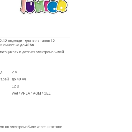
2-12
подходит для всех типов
12
еи емкостью
до 40Ач
.
отоциклах и детских электромобилей.
да
2 А
тарей
до 40 Ач
12 В
Wet / VRLA / AGM / GEL
рямо на электромобиле через штатное