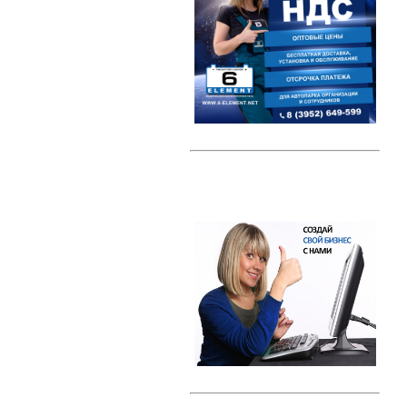
Автомобильные тестеры
Датчики давления шин (TPMS)
Индикаторные предохранители
Компрессоры
Наборы ключей
Преобразователи напряжения /
Инверторы
Радар-детекторы
Многофункциональные пуско-
зарядные устройства
Проекторы на лобовое стекло
(HUD)
Разветвители прикуривателя
Тросы буксировки
Автолампы
Светодиодные лампы
Галогеновые лампы с эффектом
ксенона
Ксенон
Свечи зажигания
Свечи зажигания DENSO