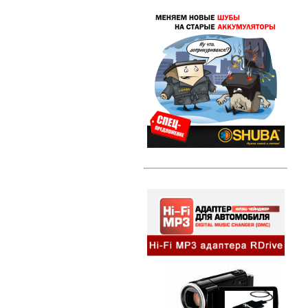
Свечи зажигания DENSO Twin Tip
(TT)
Свечи зажигания DENSO Iridium
Power
Свечи зажигания DENSO Platinum
Литые диски
Амортизаторы и стойки
Амортизаторы и стойки KYB
Excel-G
Автозвук
HI-FI MP3 адаптеры и
сопутствующие товары
Динамики
Компактные сабвуферы
Съемники для автомагнитол
Альтернативная оптика
Ангельские глазки
Противотуманные фары
Передние фары
Задние фонари
Внешний тюнинг