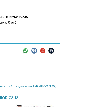
азы в ИРКУТСКЕ:
мма: 0 руб.
вки
Новости
Информация
йство детского электромобиля RDrive JUNIOR
е устройство для мото АКБ ИРКУТ (12В,
NIOR C2-12