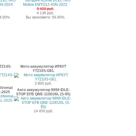
.
9 400 руб.
4 136 руб.
24.00%
Вы экономите: 56.00%
TZ14S-
Мото аккумулятор ИРКУТ
YTZ10S-GEL
3 900 руб.
Xtremal
Авто аккумулятор 9999 IDLE-
-2025
STOP EFB QNE-110D26L (S-95)
14 450 руб.