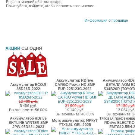
Еще нет мнений об этом товаре.
Пожалуйста, войдите, чтобы оставить свое мнение.
Информация о продавце
АКЦИИ
СЕГОДНЯ
Аккумулятор RDrive
Аккумулятор RDr
Аккумулятор ECO.R
CARGO Power HD SMF
ДЕТАЛИ AGM-B2
85D26R-2022
EUP-225123C-2023
S34B20R (TOYOTA
12 400 руб.
5 456 руб.
31 900 руб.
17 150 руб
Вы экономите: 56.00%
19 140 руб.
13 034 руб
Вы экономите: 40.00%
Вы экономите: 
Аккумулятор RDrive
Тяговая графенова
Мото аккумулятор ИРКУТ
SKYLINE WINTER SMF
RDrive ELECTRO 
YTX6.5L-GEL-2025
JPW-95D23L-2023
EMTG12-55N-