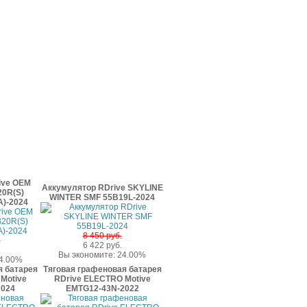
ive OEM
Аккумулятор RDrive SKYLINE
0R(S)
WINTER SMF 55B19L-2024
)-2024
8 450 руб.
.
6 422 руб.
.
Вы экономите: 24.00%
24.00%
я батарея
Тяговая графеновая батарея
Motive
RDrive ELECTRO Motive
2024
EMTG12-43N-2022