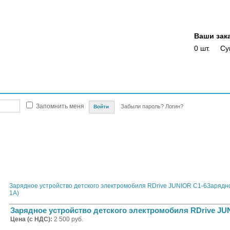
Ваши зак
0 шт.
Су
Магазины
Опт
Скидки
Акции
Оплата
Доставка
Отслежка доста
Запомнить меня
Забыли пароль?
Логин?
кие электромобили
Зарядные устройства для детских электромобилей
Зарядное устро
Зарядное устройство детского электромобиля RDrive JUNIOR C1-6
Зарядно
1A)
Зарядное устройство детского электромобиля RDrive JU
Цена (с НДС):
2 500 руб.