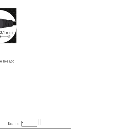
е гнездо
Кол-во: