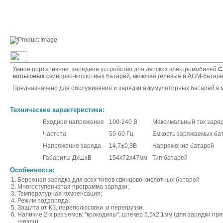
Умное портативное зарядное устройство
для детских электромобилей
C
вольтовых
свинцово-кислотных батарей, включая гелевые и AGM-батар
Предназначено для обслуживания и зарядки аккумуляторных батарей в м
Технические характеристики:
Входное напряжение
100-240 В
Максимальный ток заря
Частота
50-60 Гц
Емкость заряжаемых ба
Напряжение заряда
14,7±0,3В
Напряжение батарей
Габариты ДхШхВ
154x72x47мм
Тип батарей
Особенности:
Бережная зарядка для всех типов свинцово-кислотных батарей
Многоступенчатая программа зарядки;
Температурная компенсация;
Режим подзаряда;
Защита от КЗ, переполюсовки и перегрузки;
Наличие 2-х разъемов: "крокодилы", штекер 5,5х2,1мм (для зарядки п
гнездо)