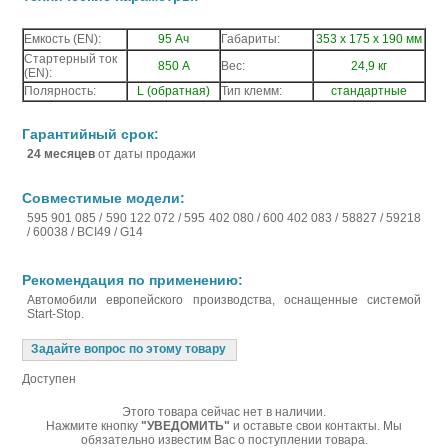
Емкость (EN):
95 Ач
Габариты:
353 х 175 х 190 мм
Стартерный ток
850 А
Вес:
24,9 кг
(EN):
Полярность:
L (обратная)
Тип клемм:
стандартные
Гарантийный срок:
24 месяцев
от даты продажи
Совместимые модели:
595 901 085 / 590 122 072 / 595 402 080 / 600 402 083 / 58827 / 59218
/ 60038 / BCI49 / G14
Рекомендация по применению:
Автомобили европейского производства, оснащенные системой
Start-Stop.
Задайте вопрос по этому товару
Доступен
Этого товара сейчас нет в наличии.
Нажмите кнопку
"УВЕДОМИТЬ"
и оставьте свои контакты. Мы
обязательно известим Вас о поступлении товара.