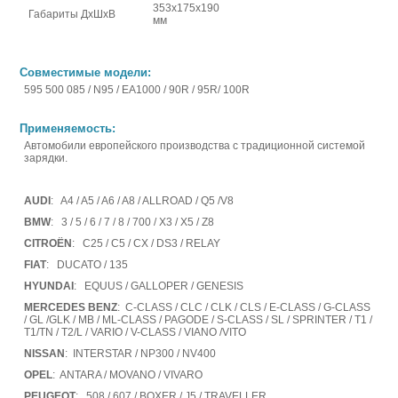
353x175x190
Габариты ДхШхВ
мм
Совместимые модели:
595 500 085 / N95 / EA1000 / 90R / 95R/ 100R
Применяемость:
Автомобили европейского производства с традиционной системой
зарядки.
AUDI
: A4 / A5 / A6 / A8 / ALLROAD / Q5 /V8
BMW
: 3 / 5 / 6 / 7 / 8 / 700 / X3 / X5 / Z8
CITROËN
: C25 / C5 / CX / DS3 / RELAY
FIAT
: DUCATO / 135
HYUNDAI
: EQUUS / GALLOPER / GENESIS
MERCEDES BENZ
: C-CLASS / CLC / CLK / CLS / E-CLASS / G-CLASS
/ GL /GLK / MB / ML-CLASS / PAGODE / S-CLASS / SL / SPRINTER / T1 /
T1/TN / T2/L / VARIO / V-CLASS / VIANO /VITO
NISSAN
: INTERSTAR / NP300 / NV400
OPEL
: ANTARA / MOVANO / VIVARO
PEUGEOT
: 508 / 607 / BOXER / J5 / TRAVELLER