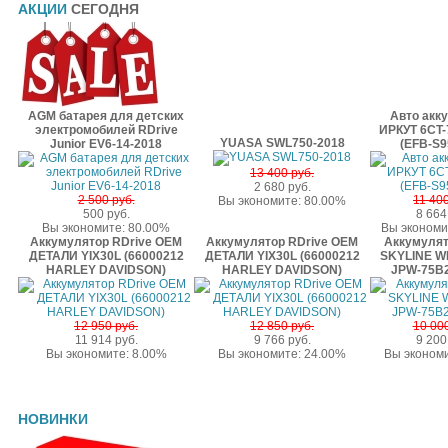
АКЦИИ
СЕГОДНЯ
AGM батарея для детских
Авто акк
электромобилей RDrive
ИРКУТ 6CT-
YUASA SWL750-2018
Junior EV6-14-2018
(EFB-S9
13 400 руб.
2 680 руб.
2 500 руб.
11 400
Вы экономите: 80.00%
500 руб.
8 664
Вы экономите: 80.00%
Вы экономи
Аккумулятор RDrive OEM
Аккумулятор RDrive OEM
Аккумулят
ДЕТАЛИ YIX30L (66000212
ДЕТАЛИ YIX30L (66000212
SKYLINE W
HARLEY DAVIDSON)
HARLEY DAVIDSON)
JPW-75B
12 950 руб.
12 850 руб.
10 000
11 914 руб.
9 766 руб.
9 200
Вы экономите: 8.00%
Вы экономите: 24.00%
Вы экономи
НОВИНКИ