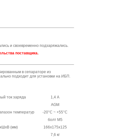
ались и своевременно подзаряжались.
ельства поставщика.
бированным в сепараторе из
деально подходит для установки на ИБП.
ый ток заряда
1,4 А
AGM
апазон температур
-20°C ~ +55°C
болт М5
хШхВ (мм)
166x175x125
7,6 кг