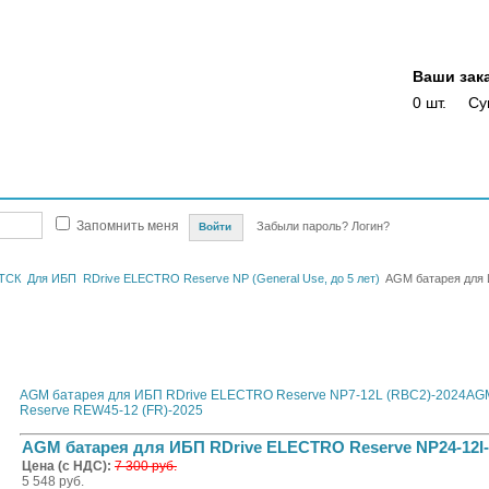
Ваши зак
0 шт.
Су
Магазины
Опт
Скидки
Акции
Оплата
Доставка
Отслежка доста
Запомнить меня
Забыли пароль?
Логин?
ТСК
Для ИБП
RDrive ELECTRO Reserve NP (General Use, до 5 лет)
AGM батарея для 
AGM батарея для ИБП RDrive ELECTRO Reserve NP7-12L (RBC2)-2024
AGM
Reserve REW45-12 (FR)-2025
AGM батарея для ИБП RDrive ELECTRO Reserve NP24-12I-
Цена (с НДС):
7 300 руб.
5 548 руб.