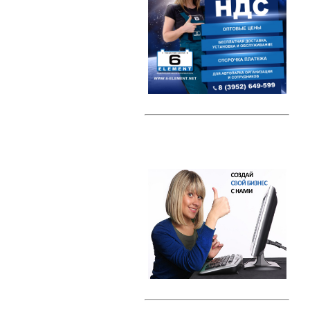
Автомобильные тестеры
Датчики давления шин (TPMS)
Индикаторные предохранители
Компрессоры
Наборы ключей
Преобразователи напряжения /
Инверторы
Радар-детекторы
Многофункциональные пуско-
зарядные устройства
Проекторы на лобовое стекло
(HUD)
Разветвители прикуривателя
Тросы буксировки
Автолампы
Светодиодные лампы
Галогеновые лампы с эффектом
ксенона
Ксенон
Свечи зажигания
Свечи зажигания DENSO