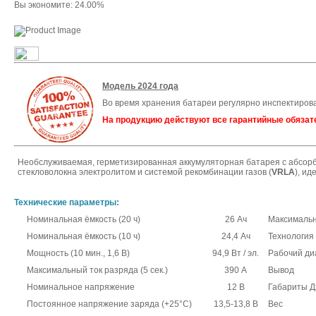
Вы экономите: 24.00%
Модель 2024 года
Во время хранения батареи регулярно инспектиров
На продукцию действуют все гарантийные обязат
Необслуживаемая, герметизированная аккумуляторная батарея с абсор
стекловолокна электролитом и системой рекомбинации газов (
VRLA
), и
Технические параметры:
Номинальная ёмкость (20 ч)
26 Ач
Максимальн
Номинальная ёмкость (10 ч)
24,4 Ач
Технология
Мощность (10 мин., 1,6 В)
94,9 Вт / эл.
Рабочий ди
Максимальный ток разряда (5 сек.)
390 А
Вывод
Номинальное напряжение
12 В
Габариты Д
Постоянное напряжение заряда (+25°C)
13,5-13,8 В
Вес