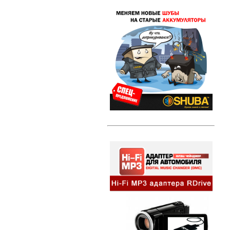
Свечи зажигания DENSO Twin Tip
(TT)
Свечи зажигания DENSO Iridium
Power
Свечи зажигания DENSO Platinum
Литые диски
Амортизаторы и стойки
Амортизаторы и стойки KYB
Excel-G
Автозвук
HI-FI MP3 адаптеры и
сопутствующие товары
Динамики
Компактные сабвуферы
Съемники для автомагнитол
Альтернативная оптика
Ангельские глазки
Противотуманные фары
Передние фары
Задние фонари
Внешний тюнинг